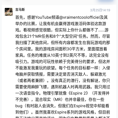
吉马斯
3月25日14:19
首先，感谢YouTube频道@vraimentcoolofficiel及其
举办的比赛，让我有机会赢得游戏激活码体验这款游
戏。看视频感觉很酷，但实际上你什么都做不了……游
戏包含21个MR任务和8个“大型空间”任务。然而，尽管
我扫描了其他房间，但所有内容都发生在我玩游戏的那
个房间里。我的游戏房间面积30平方米，里面摆放着
家具。任务的难度从10英寸到2英尺不等，这完全没有
吸引力。游戏的可玩性依赖于完美得分的要求，但这并
不能激发我重玩的欲望。每个任务的目标都一样：入侵
电脑并获取情报，需要决定是否消灭敌人、躲避激光
（或者两者兼顾）。没有真正的潜行，没有解谜，你只
需要使用麻醉飞镖，遇到机器人时再用武器。我只用过
一次语音指令。物理引擎就像《Espire 2》（开发得并
不完善），混合现实（MR）也并非最佳，存在一些
bug（有时敌人会消失，但我们在Espire视觉中却能看
到他们）。虽然我喜欢Espire系列的游戏风格，但目前