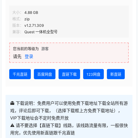
大小：
4.88 GB
格式：
zip
版本：
v1.2.71.309
兼容：
Quest 一体机全型号
您当前的等级为
游客
请先
登录
千兆直链
百度网盘
直链下载
123网盘
新直链
👻 下载说明：免费用户可以使用免费下载地址下载全站所有游
戏，评论后即可下载，（选择下载框上方免费下载地址），
VIP下载地址会不定时免费开放
⚠ 请不要选择【直链下载】线路，该线路流量有限，一般很快
用完，优先使用新直链跟千兆直链