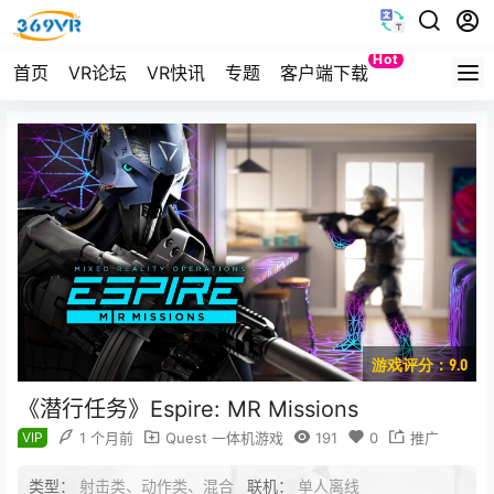
Hot
首页
VR论坛
VR快讯
专题
客户端下载
Quest
游戏评分：9.0
《潜行任务》Espire: MR Missions
VIP
1 个月前
Quest 一体机游戏
191
0
推广
类型：
射击类、动作类、混合
联机：
单人离线