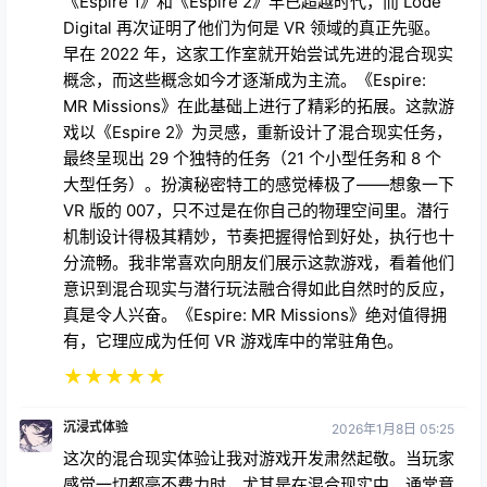
《Espire 1》和《Espire 2》早已超越时代，而 Lode
Digital 再次证明了他们为何是 VR 领域的真正先驱。
早在 2022 年，这家工作室就开始尝试先进的混合现实
概念，而这些概念如今才逐渐成为主流。《Espire:
MR Missions》在此基础上进行了精彩的拓展。这款游
戏以《Espire 2》为灵感，重新设计了混合现实任务，
最终呈现出 29 个独特的任务（21 个小型任务和 8 个
大型任务）。扮演秘密特工的感觉棒极了——想象一下
VR 版的 007，只不过是在你自己的物理空间里。潜行
机制设计得极其精妙，节奏把握得恰到好处，执行也十
分流畅。我非常喜欢向朋友们展示这款游戏，看着他们
意识到混合现实与潜行玩法融合得如此自然时的反应，
真是令人兴奋。《Espire: MR Missions》绝对值得拥
有，它理应成为任何 VR 游戏库中的常驻角色。
★
★
★
★
★
沉浸式体验
2026年1月8日 05:25
这次的混合现实体验让我对游戏开发肃然起敬。当玩家
感觉一切都毫不费力时，尤其是在混合现实中，通常意