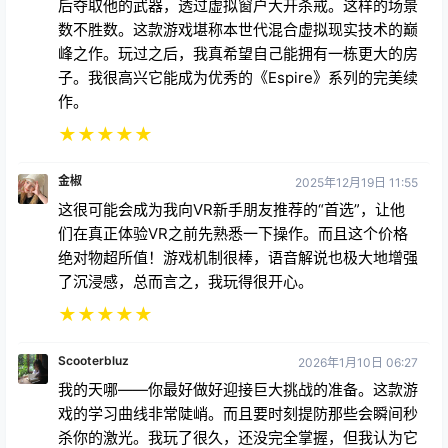
后夺取他的武器，透过虚拟窗户大开杀戒。这样的场景
数不胜数。这款游戏堪称本世代混合虚拟现实技术的巅
峰之作。玩过之后，我真希望自己能拥有一栋更大的房
子。我很高兴它能成为优秀的《Espire》系列的完美续
作。
★
★
★
★
★
金椒
2025年12月19日 11:55
这很可能会成为我向VR新手朋友推荐的“首选”，让他
们在真正体验VR之前先熟悉一下操作。而且这个价格
绝对物超所值！游戏机制很棒，语音解说也极大地增强
了沉浸感，总而言之，我玩得很开心。
★
★
★
★
★
Scooterbluz
2026年1月10日 06:27
我的天哪——你最好做好迎接巨大挑战的准备。这款游
戏的学习曲线非常陡峭。而且要时刻提防那些会瞬间秒
杀你的激光。我玩了很久，还没完全掌握，但我认为它