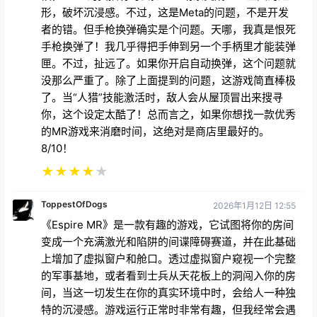
形，破坏沉浸感。不过，这是Meta的问题，不是开发
者的错。但手枪换弹确实是个问题。天哪，我真是恨死
手枪换弹了！我几乎得把手伸到另一个手柄里才能装弹
匣。不过，扯远了。如果你开启自动换弹，这个问题就
没那么严重了。除了上面提到的问题，这游戏简直棒极
了。当“人猎”技能激活时，敌人会从屋顶冒出来搜寻
你，这个设定太酷了！总而言之，如果你想找一款优秀
的MR游戏来消磨时间，这绝对是商店里最好的。
8/10！
★
★
★
★
★
ToppestOfDogs
2026年1月12日 12:55
《Espire MR》是一款有趣的游戏，它试图将你的房间
变成一个充满激光和陷阱的间谍障碍赛道，并在此基础
上增加了虚拟窗户和舱口。透过虚拟窗户窥视一个完整
的军事基地，或者看到士兵从天花板上的洞闯入你的房
间，当这一切发生在你的真实环境中时，会给人一种独
特的沉浸感。游戏运行正常时非常有趣，但我经常会遇