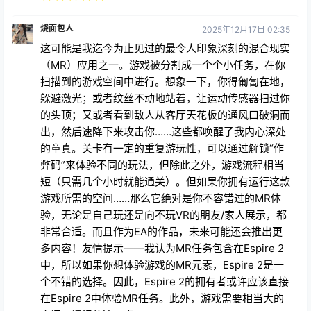
烧面包人
2025年12月17日 02:35
这可能是我迄今为止见过的最令人印象深刻的混合现实
（MR）应用之一。游戏被分割成一个个小任务，在你
扫描到的游戏空间中进行。想象一下，你得匍匐在地，
躲避激光；或者纹丝不动地站着，让运动传感器扫过你
的头顶；又或者看到敌人从客厅天花板的通风口破洞而
出，然后速降下来攻击你……这些都唤醒了我内心深处
的童真。关卡有一定的重复游玩性，可以通过解锁“作
弊码”来体验不同的玩法，但除此之外，游戏流程相当
短（只需几个小时就能通关）。但如果你拥有运行这款
游戏所需的空间……那么它绝对是你不容错过的MR体
验，无论是自己玩还是向不玩VR的朋友/家人展示，都
非常合适。而且作为EA的作品，未来可能还会推出更
多内容！友情提示——我认为MR任务包含在Espire 2
中，所以如果你想体验游戏的MR元素，Espire 2是一
个不错的选择。因此，Espire 2的拥有者或许应该直接
在Espire 2中体验MR任务。此外，游戏需要相当大的