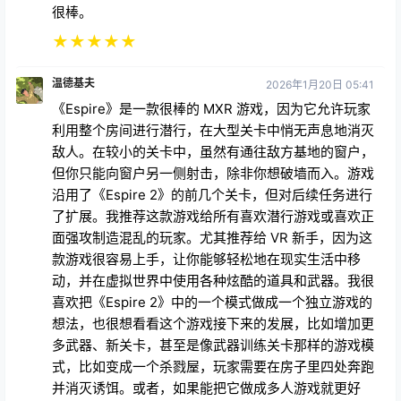
很棒。
★
★
★
★
★
温德基夫
2026年1月20日 05:41
《Espire》是一款很棒的 MXR 游戏，因为它允许玩家
利用整个房间进行潜行，在大型关卡中悄无声息地消灭
敌人。在较小的关卡中，虽然有通往敌方基地的窗户，
但你只能向窗户另一侧射击，除非你想破墙而入。游戏
沿用了《Espire 2》的前几个关卡，但对后续任务进行
了扩展。我推荐这款游戏给所有喜欢潜行游戏或喜欢正
面强攻制造混乱的玩家。尤其推荐给 VR 新手，因为这
款游戏很容易上手，让你能够轻松地在现实生活中移
动，并在虚拟世界中使用各种炫酷的道具和武器。我很
喜欢把《Espire 2》中的一个模式做成一个独立游戏的
想法，也很想看看这个游戏接下来的发展，比如增加更
多武器、新关卡，甚至是像武器训练关卡那样的游戏模
式，比如变成一个杀戮屋，玩家需要在房子里四处奔跑
并消灭诱饵。或者，如果能把它做成多人游戏就更好