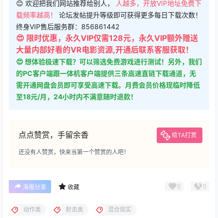
😊 欢迎把我们网站推荐给别人，
人越多，开放VIP地址免费下
载频率越高！
论坛发帖提升等级即可获得更多每日下载次数！
终身VIP售后服务群：856861442
😍 限时优惠，永久VIP仅需128元，永久VIP额外赠送
大量内部好看的VR电影资源,开通后联系客服获取！
😍 想体验极速下载？可以筛选免费游戏进行测试！另外，我们
的PC客户端跟一体机客户端提供三条高速直链下载通道，无
需开通网盘会员即可享受高速下载。月费会员价格现临时降低
至18元/月，24小时内不满意随时退款！
点点赞赏，手留余香
给TA打赏
还没有人赞赏，快来当第一个赞赏的人吧！
0
0
海报分享
收藏
动作类
射击类
混合现实