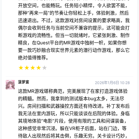
开放空间，也能畅玩。任务短小精悍，令人欲罢不能，
那种“再来一局”的节奏让你轻松上手，体验刺激，然后
迅速退出。不过，这款游戏对房间设置的要求略高，我
偶尔会收到任务与当前空间不兼容的提示，这可能会打
断游戏的流畅性。但当一切就绪时，它紧张刺激、制作
精良，在Quest平台的MR游戏中独树一帜，如果你想
要一款巧妙融合现实世界元素的潜行动作游戏，那么它
绝对值得推荐。
★
★
★
★
★
菠萝蜜
2026年1月6日 10:28
这款MR游戏堪称典范，完美展现了在家打造游戏体验
的精髓。然而，我拿到的测试版本bug太多，无法尽
兴。房间扫描和武器操控方面还有待改进。补丁发布后
我无法在室内游玩，所以只能谈谈在后院的体验。身临
其境地体验“电影”片段，使用有限的工具和间谍装备，
这种感觉非常沉浸。躲在VR柜子后面，站在门边，等
待敌人出现然后将其击倒，乐趣无穷。关卡设计巧妙，