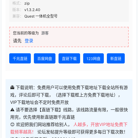
兼容：
Quest 一体机全型号
您当前的等级为
游客
请先
登录
千兆直链
百度网盘
直链下载
123网盘
新直链
👻 下载说明：免费用户可以使用免费下载地址下载全站所有游
戏，评论后即可下载，（选择下载框上方免费下载地址），
VIP下载地址会不定时免费开放
⚠ 请不要选择【直链下载】线路，该线路流量有限，一般很快
用完，优先使用新直链跟千兆直链
😊 欢迎把我们网站推荐给别人，
人越多，开放VIP地址免费下
载频率越高！
论坛发帖提升等级即可获得更多每日下载次数！
终身VIP售后服务群：856861442
😍 限时优惠，永久VIP仅需128元，永久VIP额外赠送