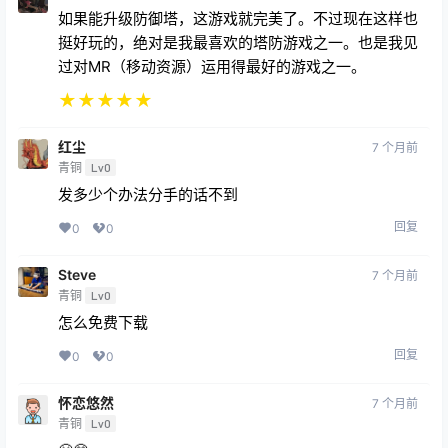
过对MR（移动资源）运用得最好的游戏之一。
★
★
★
★
★
红尘
7 个月前
青铜
Lv0
发多少个办法分手的话不到
回复
0
0
Steve
7 个月前
青铜
Lv0
怎么免费下载
回复
0
0
怀恋悠然
7 个月前
青铜
Lv0
😤😂
回复
0
0