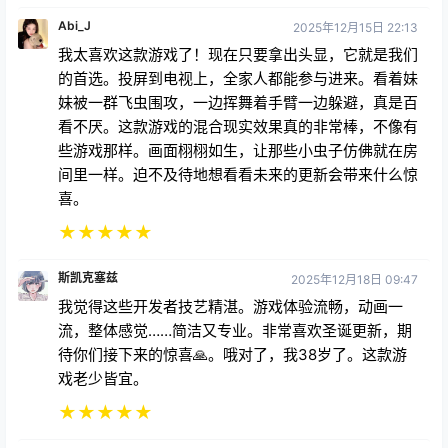
我太喜欢这款游戏了！现在只要拿出头显，它就是我们
的首选。投屏到电视上，全家人都能参与进来。看着妹
妹被一群飞虫围攻，一边挥舞着手臂一边躲避，真是百
看不厌。这款游戏的混合现实效果真的非常棒，不像有
些游戏那样。画面栩栩如生，让那些小虫子仿佛就在房
间里一样。迫不及待地想看看未来的更新会带来什么惊
喜。
★
★
★
★
★
斯凯克塞兹
2025年12月18日 09:47
我觉得这些开发者技艺精湛。游戏体验流畅，动画一
流，整体感觉……简洁又专业。非常喜欢圣诞更新，期
待你们接下来的惊喜🙏。哦对了，我38岁了。这款游
戏老少皆宜。
★
★
★
★
★
YTgreendiamond
2025年11月13日 00:33
过去六年里，我玩过无数VR游戏。不得不说，这款游