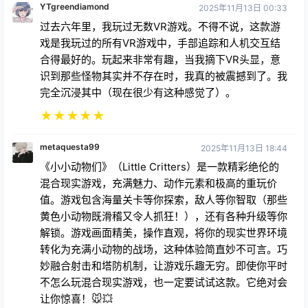
戏是我玩过的所有VR游戏中，手部追踪和人机交互结
合得最好的。玩起来非常有趣，当我摘下VR头显，意
识到那些怪物其实并不存在时，我真的被震撼到了。我
完全沉浸其中（现在很少有这种感觉了）。
★
★
★
★
★
metaquesta99
2025年11月13日 18:44
《小小动物们》（Little Critters）是一款精彩绝伦的
混合现实游戏，充满魅力、动作元素和极高的重玩价
值。游戏包含海量关卡等你探索，敌人等你智取（那些
黄色小动物既滑稽又令人抓狂！），还有各种升级等你
解锁。游戏画面精美，操作直观，将你的现实世界环境
转化为充满小动物的战场，这种体验简直妙不可言。巧
妙融合射击和塔防机制，让游戏乐趣无穷。即使你平时
不怎么玩混合现实游戏，也一定要试试这款。它绝对会
让你惊喜！🐭💥
★
★
★
★
★