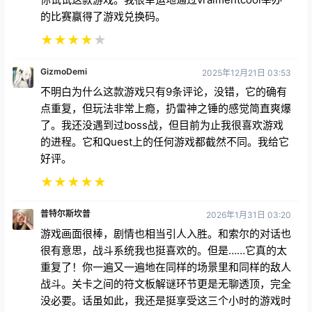
★
★
★
★
★
GizmoDemi
2025年12月21日 03:53
不明白为什么这款游戏只有9条评论，没错，它的确有
点重复，但玩法非常上瘾，扔雷神之锤的感觉简直爽爆
了。我还没遇到过boss战，但目前为止我很喜欢游戏
的进程。它和Quest上的任何游戏都截然不同。我给它
好评。
★
★
★
★
★
普特尔斯坎普
2026年1月31日 03:20
游戏画面很棒，剧情也相当引人入胜。和索尔的对话也
很有意思，战斗系统我也挺喜欢的。但是……它真的太
重复了！你一遍又一遍地在同样的场景里和同样的敌人
战斗。关卡之间的符文板解谜环节更是无聊透顶，完全
没必要。话虽如此，我还是挺享受这三个小时的游戏时
间的，但我估计就到此为止吧——游戏流程实在太重复