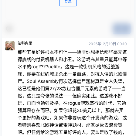
提交
法科内里
2025年12月19日 09:10
那些五星好评根本不可信——除非你想相信那些毫无道
德底线的付费机器人和小丑。这游戏充其量只能算中等
水平的rog????uelite。这是一款街机风格的近战游
戏，你要在纽约城里杀出一条血路，对抗入侵的北欧僵
尸。Soul Assembly再次选择僵尸题材真是令人失望，
这已经是他们第27/28款包含僵尸元素的游戏了——当
然，这只是夸张的说法——但确实如此。这游戏不好
玩，画面也勉强及格，在rogue游戏盛行的时代，它勉
强算是存在而已。如果你想花30美元以上，那就去买
个更好的游戏吧。如果你非要玩这个开发商的游戏，或
者特别喜欢北欧神话或雷神题材，那就尽管去浪费钱
吧。但任何给这游戏五星好评的人，要么是收了钱的，
要么就是根本不懂什么是质量。千万别买，就像他们上