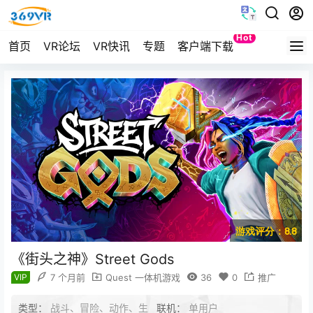
Hot
首页
VR论坛
VR快讯
专题
客户端下载
Quest
游戏评分：8.8
《街头之神》Street Gods
VIP
7 个月前
Quest 一体机游戏
36
0
推广
类型：
战斗、冒险、动作、生
联机：
单用户