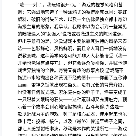
调：它强烈地营造了一种涂鸦式的赛博朋克氛围：霓虹
颜料、破旧的街头艺术，以及一个仿佛是独立都市奇幻
海报主角的形象。我承认，我原本以为会听到一些常见
的咄咄逼人的“女强人”说教或者激进主义的陈词滥调。
但出乎意料的是，这款游戏主要依靠其独特的风格来表
达——色彩鲜艳、风格鲜明，而且令人耳目一新地没有
说教意味。这种美学风格可能并非人人都能接受（我一
开始也觉得有点突兀），但它会逐渐吸引你，并赋予游
戏世界独特的个性。奇特又有趣的叙事片段 游戏毫不
拖泥带水地抛出各种荒诞不经的情节——你画了五秒钟
画画，雷神之锤就出现在街头。没有冗长的背景介绍，
也没有任何仪式感。索尔藏在你的锤子里，洛基变成了
一只瞪着大眼睛的石头——这种荒诞却又充满魅力，预
示着一个故事会耐心地慢慢揭晓。战斗与移动 这是一
款以近战为主的游戏。锤子是核心武器，使用起来也乐
趣十足：投掷、接住，以及（最终）传送至锤子之间，
都让人感觉酣畅淋漓。移动是本作的关键所在——游戏
初期，我发现移动略显迟缓笨拙。但当我解锁了传送至
锤子的机制后，游戏体验焕然一新：战斗节奏加快，遭