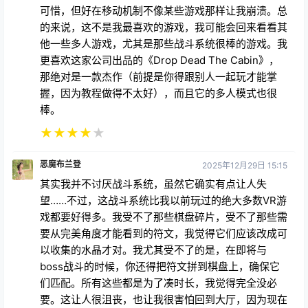
的来说，这不是我最喜欢的游戏，我可能会回来看看其
他一些多人游戏，尤其是那些战斗系统很棒的游戏。我
更喜欢这家公司出品的《Drop Dead The Cabin》，
那绝对是一款杰作（前提是你得跟别人一起玩才能掌
握，因为教程做得不太好），而且它的多人模式也很
棒。
★
★
★
★
★
恶魔布兰登
2025年12月29日 15:15
其实我并不讨厌战斗系统，虽然它确实有点让人失
望……不过，这战斗系统比我以前玩过的绝大多数VR游
戏都要好得多。我受不了那些棋盘碎片，受不了那些需
要从完美角度才能看到的符文，我觉得它们应该改成可
以收集的水晶才对。我尤其受不了的是，在即将与
boss战斗的时候，你还得把符文拼到棋盘上，确保它
们匹配。所有这些都是为了凑时长，我觉得完全没必
要。这让人很沮丧，也让我很害怕回到大厅，因为现在
我只想说：“唉！我又得做这些愚蠢的谜题了。” 另