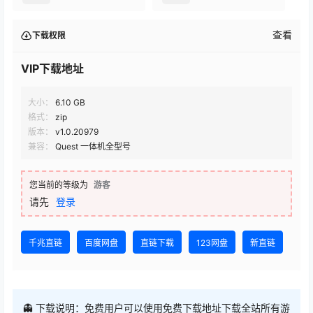
查看
下载权限
VIP下载地址
大小：
6.10 GB
格式：
zip
版本：
v1.0.20979
兼容：
Quest 一体机全型号
您当前的等级为
游客
请先
登录
千兆直链
百度网盘
直链下载
123网盘
新直链
👻 下载说明：免费用户可以使用免费下载地址下载全站所有游
戏，评论后即可下载，（选择下载框上方免费下载地址），