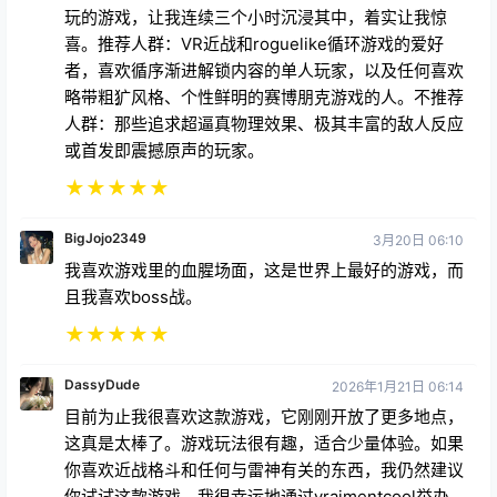
喜。推荐人群：VR近战和roguelike循环游戏的爱好
者，喜欢循序渐进解锁内容的单人玩家，以及任何喜欢
略带粗犷风格、个性鲜明的赛博朋克游戏的人。不推荐
人群：那些追求超逼真物理效果、极其丰富的敌人反应
或首发即震撼原声的玩家。
★
★
★
★
★
BigJojo2349
3月20日 06:10
我喜欢游戏里的血腥场面，这是世界上最好的游戏，而
且我喜欢boss战。
★
★
★
★
★
DassyDude
2026年1月21日 06:14
目前为止我很喜欢这款游戏，它刚刚开放了更多地点，
这真是太棒了。游戏玩法很有趣，适合少量体验。如果
你喜欢近战格斗和任何与雷神有关的东西，我仍然建议
你试试这款游戏。我很幸运地通过vraimentcool举办
的比赛赢得了游戏兑换码。