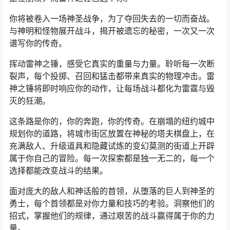
你将被卷入一场神圣战争，为了夺回失去的一切而奋战。
与神明和怪物展开战斗，揭开被遗忘的秘密，一次又一次
谱写你的传奇。
挥动雷神之锤，感受它真实的重量与力量。聆听每一次断
裂声，每个投掷、召回和猛击都带来真实的物理冲击。雷
神之锤将即时响应你的动作，让每场战斗都化为雷霆与毁
灭的狂潮。
这条路是你的，你的奔跑，你的传奇。在崩塌的纽约城中
规划你的道路，将城市街区放置在神秘的塔夫棋盘上，在
充满敌人、升级道具和隐藏试炼的变幻莫测的街道上开辟
属于你自己的冒险。每一次探索都是独一无二的，每一个
选择都能改变战斗的结果。
面对庞大的敌人和神话般的首领，从堕落的巨人到神圣的
勇士，每个首领都是对你力量和技巧的考验。洞察他们的
招式，掌握他们的规律，通过艰苦的战斗赢得属于你的力
量。