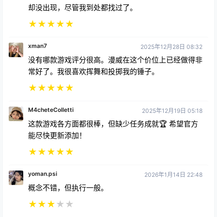
★
★
★
★
★
xman7
2025年12月28日 08:32
没有哪款游戏评分很高。漫威在这个价位上已经做得非
常好了。我很喜欢挥舞和投掷我的锤子。
★
★
★
★
★
M4cheteColletti
2025年12月19日 05:18
这款游戏各方面都很棒，但缺少任务成就🏆 希望官方
能尽快更新添加！
★
★
★
★
★
yoman.psi
2026年1月14日 22:48
概念不错，但执行一般。
★
★
★
★
★
郊狼.777
2025年12月20日 01:18