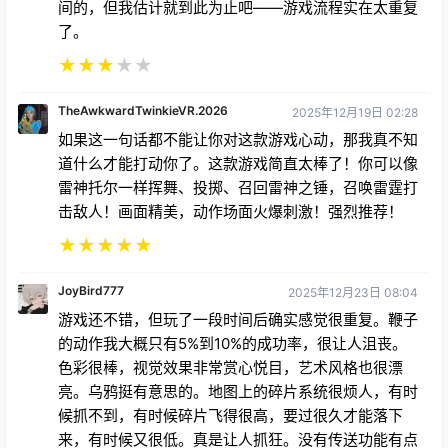
了。
★
★
★
★
★
TheAwkwardTwinkieVR.2026
2025年12月19日 02:28
如果这一句话都不能让你对这款游戏心动，那我真不知
道什么才能打动你了。这款游戏简直太棒了！你可以像
雷神托尔一样挥舞、投掷、召回雷神之锤，召唤雷霆打
击敌人！画面精美，动作场面火爆刺激！强烈推荐！
★
★
★
★
★
JoyBird777
2025年12月23日 08:04
游戏还不错，但玩了一段时间后确实感觉很重复。鞭子
的动作我大概只有5%到10%的成功率，很让人沮丧。
色彩很棒，视觉效果非常赏心悦目，艺术风格也很漂
亮。乌鸦挺有意思的。地图上的碎片系统很烦人，有时
候抓不到，有时候碎片飞得很高，要过很久才能落下
来，有时候又很低。真是让人抓狂。没有传送功能有点
可惜，但好在移动机制不像某些游戏那样让我崩溃。总