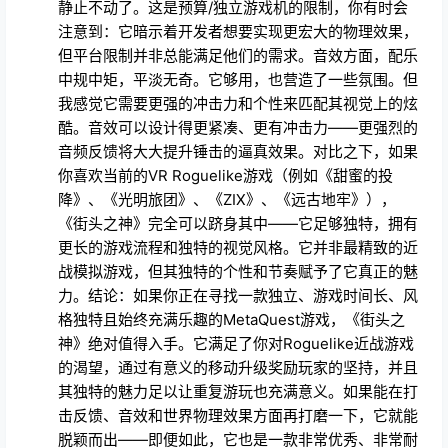
注意到：它暗示着开发者想要实现更宏大的物理效果，
但平台限制并非总能满足他们的需求。音效方面，配乐
中规中矩，平淡无奇。它够用，也营造了一些氛围。但
我感觉它需要更强的冲击力和个性来匹配其视觉上的炫
酷。音效可以设计得更紧凑、更有冲击力——更强烈的
音频反馈将大大提升锤击的逼真效果。对比之下，如果
你喜欢当前的VR Roguelike游戏（例如《甜蜜的投
降》、《光明旅团》、《ZIX》、《远古地牢》），
《街头之神》完全可以跻身其中——它足够独特，拥有
更长的游戏流程和独特的视觉风格。它并非最精致的近
战模拟游戏，但其独特的个性和节奏赋予了它真正的魅
力。结论：如果你正在寻找一款独立、游戏时间长、风
格独特且始终充满乐趣的MetaQuest游戏，《街头之
神》绝对值得入手。它满足了你对Roguelike近战游戏
的渴望，通过有意义的移动升级奖励玩家的坚持，并且
其独特的魅力足以让重复游玩也充满意义。如果能在打
击反馈、音效和世界物理效果方面再打磨一下，它就能
脱颖而出——即便如此，它也是一款非常优秀、非常耐
玩的游戏，让我连续三个小时沉浸其中，着实让我惊