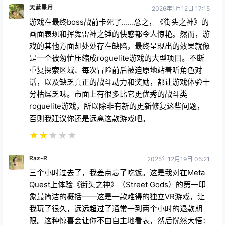
游戏在最终boss战前卡死了……总之，《街头之神》的
画面表现和挥舞雷神之锤的快感都令人惊艳。然而，游
戏的其他方面却处处存在缺陷，最终呈现出的效果就像
是一个被匆忙压缩成roguelite游戏的大型项目。不断
重复探索区域、每次冒险前后被迫原地站着听角色对
话，以及缺乏真正的战斗动力和奖励，都让游戏体验十
分枯燥乏味。市面上有很多比它更优秀的战斗类
roguelite游戏，所以除非有新的更新修复这些问题，
否则我建议你还是远离这款游戏吧。
★
★
★
★
★
Raz-R
2025年12月19日 05:21
三个小时过去了，我差点忘了吃饭。这是我对在Meta
Quest上体验《街头之神》（Street Gods）的第一印
象最简洁的概括——这是一款难得的独立VR游戏，让
我玩了很久，远远超过了通常一到两个小时的退款期
限。这种惊喜会让你不由自主地看表，然后恍然大悟：
“哦——对了，我玩得很开心。” 游戏的视觉风格和基