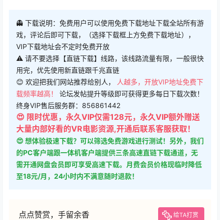
👻 下载说明：免费用户可以使用免费下载地址下载全站所有游
戏，评论后即可下载，（选择下载框上方免费下载地址），
VIP下载地址会不定时免费开放
⚠ 请不要选择【直链下载】线路，该线路流量有限，一般很快
用完，优先使用新直链跟千兆直链
😊 欢迎把我们网站推荐给别人，
人越多，开放VIP地址免费下
载频率越高！
论坛发帖提升等级即可获得更多每日下载次数！
终身VIP售后服务群：856861442
😍 限时优惠，永久VIP仅需128元，永久VIP额外赠送
大量内部好看的VR电影资源,开通后联系客服获取！
😍 想体验极速下载？可以筛选免费游戏进行测试！另外，我们
的PC客户端跟一体机客户端提供三条高速直链下载通道，无
需开通网盘会员即可享受高速下载。月费会员价格现临时降低
至18元/月，24小时内不满意随时退款！
点点赞赏，手留余香
给TA打赏