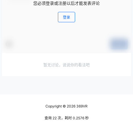
登录
提交
暂无讨论，说说你的看法吧
Copyright © 2026
369VR
查询 22 次，耗时 0.2576 秒