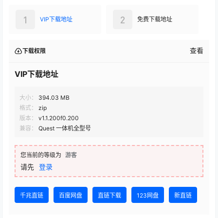
1
2
VIP下载地址
免费下载地址
查看
下载权限
VIP下载地址
大小：
394.03 MB
格式：
zip
版本：
v1.1.200f0.200
兼容：
Quest 一体机全型号
您当前的等级为
游客
请先
登录
千兆直链
百度网盘
直链下载
123网盘
新直链