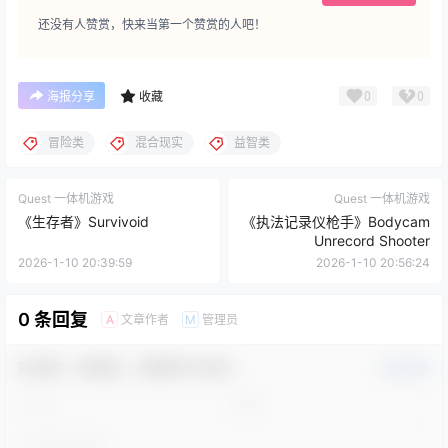
还没有人赞赏，快来当第一个赞赏的人吧！
0
0
海报分享
收藏
冒险类
混合现实
益智类
Quest 一体机游戏
Quest 一体机游戏
《生存者》Survivoid
《执法记录仪枪手》Bodycam
Unrecord Shooter
2026-1-10 20:39:59
2026-1-10 20:56:24
0 条回复
文章作者
管理员
A
M
欢迎您，新朋友，感谢参与互动！
确认修改
您必须登录或注册以后才能发表评论