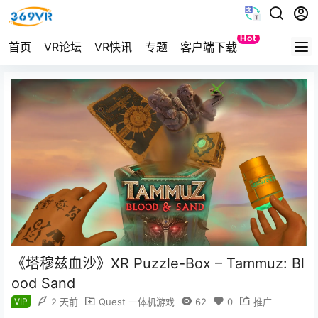
Hot
首页
VR论坛
VR快讯
专题
客户端下载
Quest
《塔穆兹血沙》XR Puzzle-Box – Tammuz: Bl
ood Sand
VIP
2 天前
Quest 一体机游戏
62
0
推广