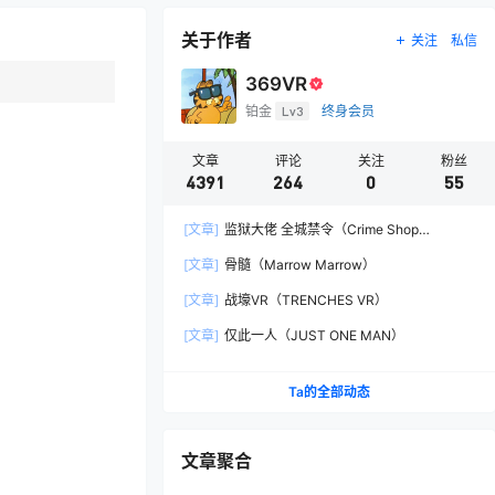
关于作者
关注
私信
369VR
铂金
Lv3
终身会员
文章
评论
关注
粉丝
4391
264
0
55
[文章]
监狱大佬 全城禁令（Crime Shop
Simulator: A Prison Boss Game）
[文章]
骨髓（Marrow Marrow）
[文章]
战壕VR（TRENCHES VR）
[文章]
仅此一人（JUST ONE MAN）
Ta的全部动态
文章聚合