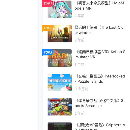
《初音未来全息模型》HoloM
TOP1
odels MR
2 年前
最后的上弦器（The Last Clo
TOP2
ckwinder）
2 年前
《烤肉串模拟器 VR》Kebab S
TOP3
imulator VR
1 年前
《交错：拼图岛》Interlocked
- Puzzle Islands
3 个月前
《体育争夺战 汉化中文版》S
ports Scramble
2 年前
《抓取者VR冒险》Grippers V