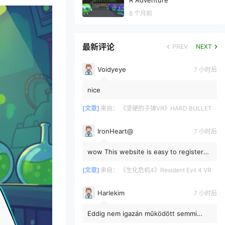
R Adventure
8 个月前
最新评论
PREV
NEXT
Voidyeye
7 小时后
nice
[文章]
来自：
《坚硬的子弹VR》HARD BULLET
IronHeart@
7 小时后
wow This website is easy to register
and download from; how come I didn't
know about it?
[文章]
来自：
《生化危机4》Resident Evil 4 VR
Harlekim
7 小时后
Eddig nem igazán működött semmi
innen, csak nincs másik lehetőség!