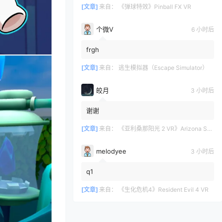
[文章]
来自：
《弹球特效》Pinball FX VR
个微V
6 小时后
frgh
[文章]
来自：
逃生模拟器（Escape Simulator）
皎月
3 小时后
谢谢
[文章]
来自：
《亚利桑那阳光 2 VR》Arizona Sunshine? 2
melodyee
3 小时后
q1
[文章]
来自：
《生化危机4》Resident Evil 4 VR