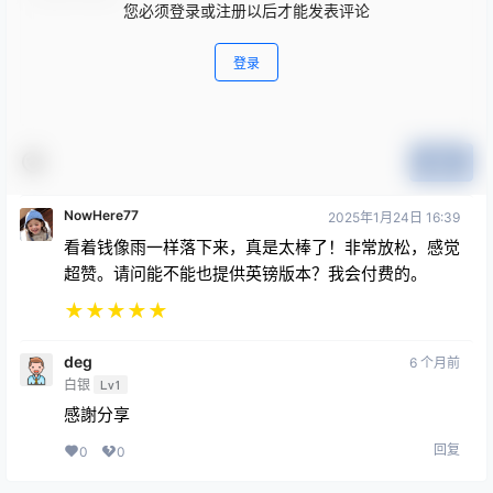
您必须登录或注册以后才能发表评论
登录
提交
NowHere77
2025年1月24日 16:39
看着钱像雨一样落下来，真是太棒了！非常放松，感觉
超赞。请问能不能也提供英镑版本？我会付费的。
★
★
★
★
★
deg
6 个月前
白银
Lv1
感謝分享
回复
0
0