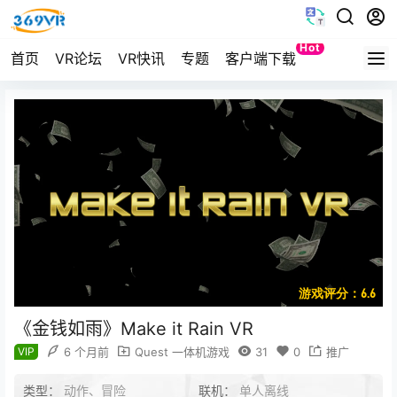
Hot
首页
VR论坛
VR快讯
专题
客户端下载
Quest
游戏评分：6.6
《金钱如雨》Make it Rain VR
VIP
6 个月前
Quest 一体机游戏
31
0
推广
类型：
动作、冒险
联机：
单人离线