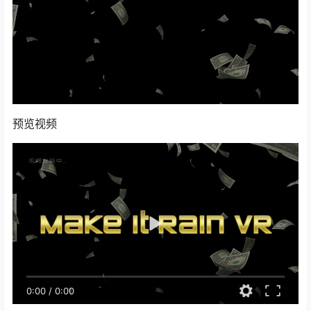
预览视频
0:00
/
0:00