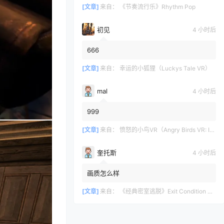
[文章]
来自：
《节奏流行乐》Rhythm Pop
初见
4 小时后
666
[文章]
来自：
幸运的小狐狸（Luckys Tale VR）
mal
4 小时后
999
[文章]
来自：
愤怒的小鸟VR（Angry Birds VR: Isle of Pigs）
奎托斯
4 小时后
画质怎么样
[文章]
来自：
《经典密室逃脱》Exit Condition One