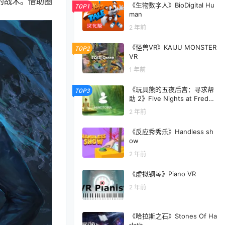
的战术。借助圈
《生物数字人》BioDigital Hu
TOP1
man
2 年前
《怪兽VR》KAIJU MONSTER
TOP2
VR
1 年前
《玩具熊的五夜后宫：寻求帮
TOP3
助 2》Five Nights at Freddy
s: Help Wanted 2
2 年前
《反应秀秀乐》Handless sh
ow
2 年前
《虚拟钢琴》Piano VR
2 年前
《哈拉斯之石》Stones Of Ha