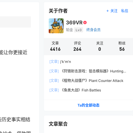
关于作者
关注
私信
369VR
铂金
Lv3
终身会员
文章
评论
关注
粉丝
4416
264
0
56
能让你更接近
[文章]
j'k'm'n
[文章]
《狩猎射击游戏：狙击模拟器》Hunting
Shooter: Sniper Simulator
[文章]
《植物大战僵尸》Plant Counter Attack
[文章]
《鱼类大战》Fish Battles
Ta的全部动态
些历史事实相结
文章聚合