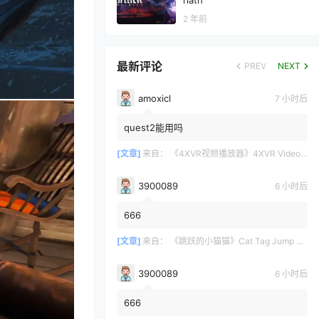
rlath
2 年前
最新评论
PREV
NEXT
amoxicl
7 小时后
quest2能用吗
[文章]
来自：
《4XVR视频播放器》4XVR Video Player
3900089
6 小时后
666
[文章]
来自：
《跳跃的小猫猫》Cat Tag Jump Only UP
3900089
6 小时后
666