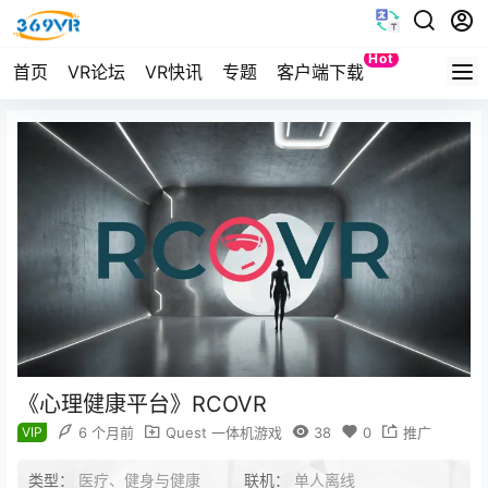
Hot
首页
VR论坛
VR快讯
专题
客户端下载
Quest
《心理健康平台》RCOVR
VIP
6 个月前
Quest 一体机游戏
38
0
推广
类型：
医疗、健身与健康
联机：
单人离线