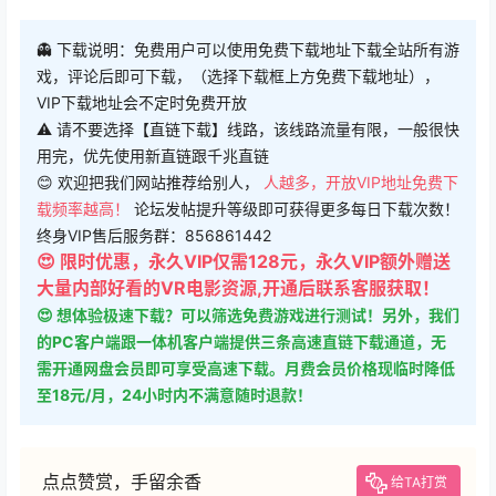
👻 下载说明：免费用户可以使用免费下载地址下载全站所有游
戏，评论后即可下载，（选择下载框上方免费下载地址），
VIP下载地址会不定时免费开放
⚠ 请不要选择【直链下载】线路，该线路流量有限，一般很快
用完，优先使用新直链跟千兆直链
😊 欢迎把我们网站推荐给别人，
人越多，开放VIP地址免费下
载频率越高！
论坛发帖提升等级即可获得更多每日下载次数！
终身VIP售后服务群：856861442
😍 限时优惠，永久VIP仅需128元，永久VIP额外赠送
大量内部好看的VR电影资源,开通后联系客服获取！
😍 想体验极速下载？可以筛选免费游戏进行测试！另外，我们
的PC客户端跟一体机客户端提供三条高速直链下载通道，无
需开通网盘会员即可享受高速下载。月费会员价格现临时降低
至18元/月，24小时内不满意随时退款！
点点赞赏，手留余香
给TA打赏