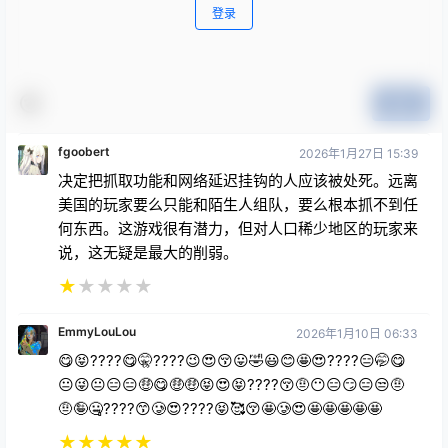
提交
fgoobert
2026年1月27日 15:39
决定把抓取功能和网络延迟挂钩的人应该被处死。远离
美国的玩家要么只能和陌生人组队，要么根本抓不到任
何东西。这游戏很有潜力，但对人口稀少地区的玩家来
说，这无疑是最大的削弱。
★
★
★
★
★
EmmyLouLou
2026年1月10日 06:33
😋😝????😋🤫????😉😍😚😛🤣😃😊🤩😍????😑🤭😋
😐😜😐😑😑🤑😋🤑🤑😝😍😝????😚🤨😶😑😏😑😒🤨
🤨🤪🤐????😙🥲😍????😝🥰😚🤩🥲😍🤩🤩🤩🤩🤩
★
★
★
★
★
kanewc1211
2025年11月16日 14:01