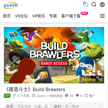
Hot
首页
VR论坛
VR快讯
专题
客户端下载
Quest
游戏评分：9.2
《建造斗士》Build Brawlers
VIP
6 个月前
Quest 一体机游戏
39
0
推广
类型：
平台游戏、沙盒、动
联机：
单人离线