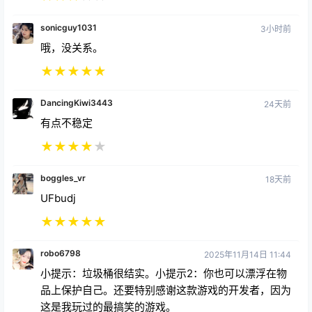
哦，没关系。
★
★
★
★
★
DancingKiwi3443
24天前
有点不稳定
★
★
★
★
★
boggles_vr
18天前
UFbudj
★
★
★
★
★
robo6798
2025年11月14日 11:44
小提示：垃圾桶很结实。小提示2：你也可以漂浮在物
品上保护自己。还要特别感谢这款游戏的开发者，因为
这是我玩过的最搞笑的游戏。
★
★
★
★
★