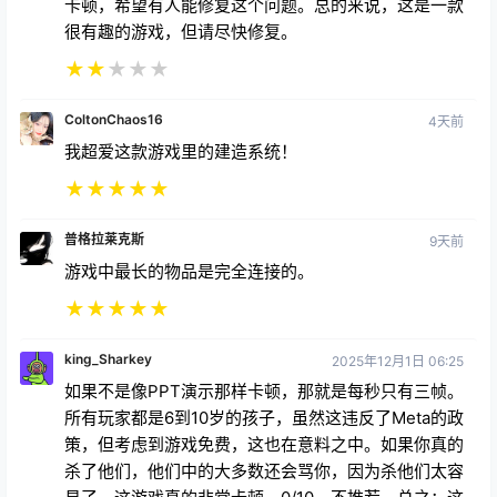
★
★
★
★
★
ColtonChaos16
4天前
我超爱这款游戏里的建造系统！
★
★
★
★
★
普格拉莱克斯
9天前
游戏中最长的物品是完全连接的。
★
★
★
★
★
king_Sharkey
2025年12月1日 06:25
如果不是像PPT演示那样卡顿，那就是每秒只有三帧。
所有玩家都是6到10岁的孩子，虽然这违反了Meta的政
策，但考虑到游戏免费，这也在意料之中。如果你真的
杀了他们，他们中的大多数还会骂你，因为杀他们太容
易了。这游戏真的非常卡顿，0/10，不推荐。总之：这
个团队潜力巨大，但优化为零，所以游戏非常卡顿，而