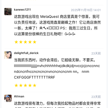
这款游戏出现在 MetaQuest 商店里真是个惊喜，我可
以负责任地说，这游戏简直是巅峰之作！它让商店焕然
一新，太棒了！🦧🔨🟰💥💥💥 PS：我周三过生日，所
以这算是份很棒的生日礼物吧！🥳🥳🥳
★
★
★
★
★
delightfull_derick
23天前
当我抓东西时，动作会滞后，它超级无聊，不要买。
lllllllllllllllllljjjjjjnvhchhhhhhejdkdkjdjnvccjcjcnccnnc
ndcncnfnccncncncnvncncncncnm nn。 nnm
CXFGGGFTTTTTTTRRF
★
★
★
★
★
AVman
23天前
这款游戏很有潜力，但每次我捡起物品时都会变得非常
卡顿，希望有人能修复这个问题。总的来说，这是一款
很有趣的游戏，但请尽快修复。