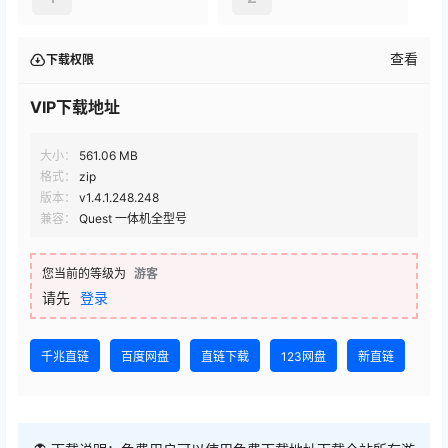
查看
下载权限
VIP下载地址
大小：
561.06 MB
格式：
zip
版本：
v1.4.1.248.248
兼容：
Quest 一体机全型号
您当前的等级为
游客
请先
登录
千兆直链
百度网盘
直链下载
123网盘
新直链
👻 下载说明：免费用户可以使用免费下载地址下载全站所有游
戏，评论后即可下载，（选择下载框上方免费下载地址），