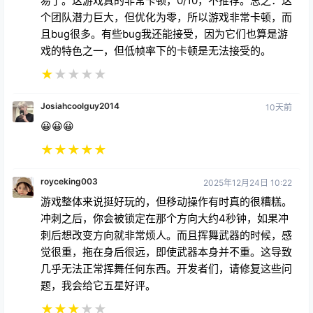
且bug很多。有些bug我还能接受，因为它们也算是游
戏的特色之一，但低帧率下的卡顿是无法接受的。
★
★
★
★
★
Josiahcoolguy2014
10天前
😀😀😀
★
★
★
★
★
royceking003
2025年12月24日 10:22
游戏整体来说挺好玩的，但移动操作有时真的很糟糕。
冲刺之后，你会被锁定在那个方向大约4秒钟，如果冲
刺后想改变方向就非常烦人。而且挥舞武器的时候，感
觉很重，拖在身后很远，即使武器本身并不重。这导致
几乎无法正常挥舞任何东西。开发者们，请修复这些问
题，我会给它五星好评。
★
★
★
★
★
sonicguy1031
3小时前