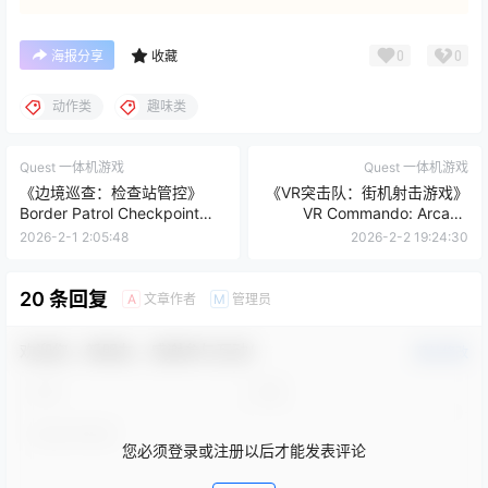
0
0
海报分享
收藏
动作类
趣味类
Quest 一体机游戏
Quest 一体机游戏
《边境巡查：检查站管控》
《VR突击队：街机射击游戏》
Border Patrol Checkpoint
VR Commando: Arcade
Control
Shooter
2026-2-1 2:05:48
2026-2-2 19:24:30
20 条回复
文章作者
管理员
A
M
欢迎您，新朋友，感谢参与互动！
确认修改
您必须登录或注册以后才能发表评论
登录