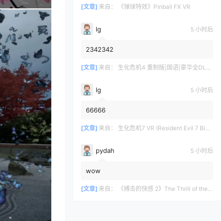
[文章]
来自：
《弹球特效》Pinball FX VR
lg
5 小时后
2342342
[文章]
来自：
生化危机4 重制版|国语|豪华全DLC（Resident Evil 4 VR）
lg
5 小时后
66666
[文章]
来自：
生化危机7 VR (Resident Evil 7 Biohazard VR)
pydah
5 小时后
wow
[文章]
来自：
《搏击的快感 2》The Thrill of the Fight 2