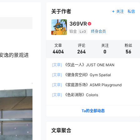
关于作者
关注
私信
369VR
铂金
Lv3
终身会员
文章
评论
关注
粉丝
4404
264
0
56
安逸的景观进
[文章]
《仅此一人》JUST ONE MAN
[文章]
《健身房空间》Gym Spatial
[文章]
《家庭游乐场》ASMR Playground
[文章]
《色彩消除》Coloris
Ta的全部动态
文章聚合