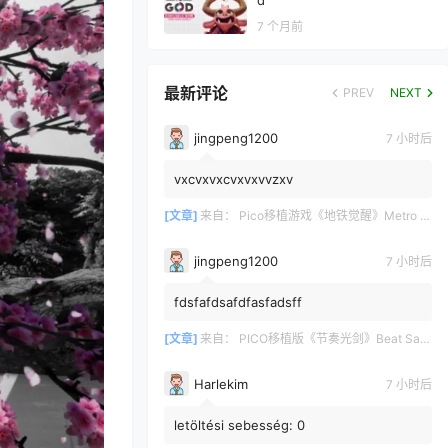
d
7 个月前
最新评论
PREV
NEXT
jingpeng1200
7 小时后
vxcvxvxcvxvxvvzxv
[文章]
来自：
Pico移植游戏《地铁觉醒》Metro Awakening
jingpeng1200
7 小时后
fdsfafdsafdfasfadsff
[文章]
来自：
PICO移植版《节奏光剑》Beat Saber 一体机游戏
Harlekim
7 小时后
letöltési sebesség: 0