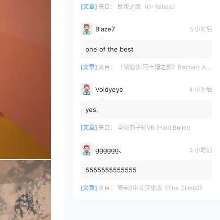
[文章]
来自：
反叛之鹰（G-Rebels）
Blaze7
5 小时后
one of the best
[文章]
来自：
《蝙蝠侠:阿卡姆之影》Batman: Arkham Shadow
Voidyeye
4 小时后
yes.
[文章]
来自：
坚硬的子弹VR (Hard Bullet)
gggggg、
3 小时前
5555555555555
[文章]
来自：
攀岩2中文汉化版《The Climb2》