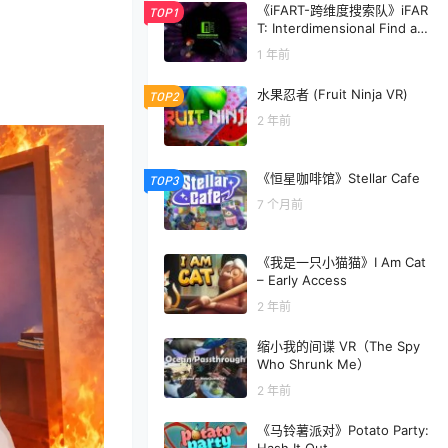
《iFART-跨维度搜索队》iFAR
TOP1
T: Interdimensional Find an
d Retrieve Team
1 年前
水果忍者 (Fruit Ninja VR)
TOP2
2 年前
《恒星咖啡馆》Stellar Cafe
TOP3
7 个月前
《我是一只小猫猫》I Am Cat
– Early Access
2 年前
缩小我的间谍 VR（The Spy
Who Shrunk Me）
2 年前
《马铃薯派对》Potato Party: