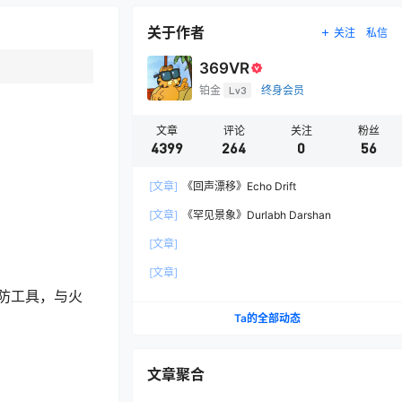
关于作者
关注
私信
369VR
铂金
Lv3
终身会员
文章
评论
关注
粉丝
4399
264
0
56
[文章]
《回声漂移》Echo Drift
[文章]
《罕见景象》Durlabh Darshan
[文章]
[文章]
防工具，与火
Ta的全部动态
文章聚合