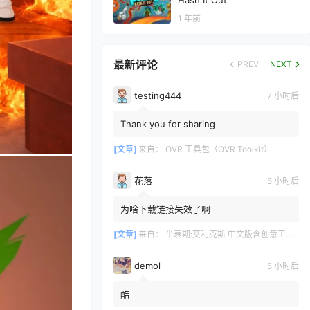
Hash It Out
1 年前
最新评论
PREV
NEXT
testing444
7 小时后
Thank you for sharing
[文章]
来自：
OVR 工具包（OVR Toolkit）
花落
5 小时后
为啥下载链接失效了啊
[文章]
来自：
半衰期:艾利克斯 中文版含创意工坊地图（Half-Life: Alyx）
demol
5 小时后
酷