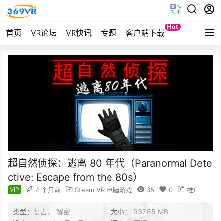
Hot
首页
VR论坛
VR快讯
专题
客户端下载
Quest
超自然侦探：逃离 80 年代（Paranormal Dete
ctive: Escape from the 80s）
VIP
4 个月前
Steam VR 电脑游戏
35
0
推广
类型：
复古、 解密
大小：
937.65 MB