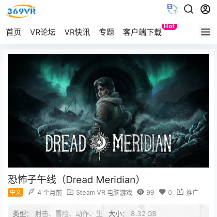
Hot
首页
VR论坛
VR快讯
专题
客户端下载
Quest
恐怖子午线（Dread Meridian）
中文
4 个月前
Steam VR 电脑游戏
99
0
推广
类型：
射击、冒险、动作、生
大小：
8.32 GB