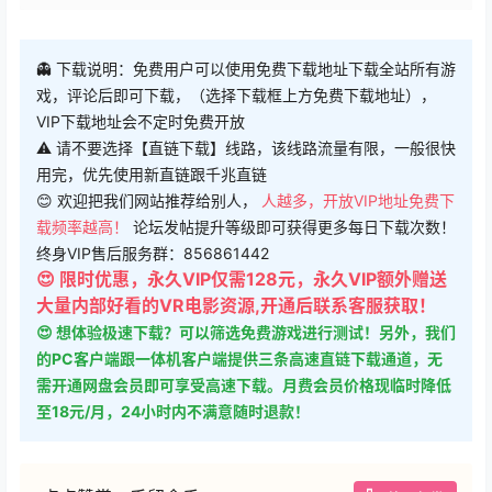
👻 下载说明：免费用户可以使用免费下载地址下载全站所有游
戏，评论后即可下载，（选择下载框上方免费下载地址），
VIP下载地址会不定时免费开放
⚠ 请不要选择【直链下载】线路，该线路流量有限，一般很快
用完，优先使用新直链跟千兆直链
😊 欢迎把我们网站推荐给别人，
人越多，开放VIP地址免费下
载频率越高！
论坛发帖提升等级即可获得更多每日下载次数！
终身VIP售后服务群：856861442
😍 限时优惠，永久VIP仅需128元，永久VIP额外赠送
大量内部好看的VR电影资源,开通后联系客服获取！
😍 想体验极速下载？可以筛选免费游戏进行测试！另外，我们
的PC客户端跟一体机客户端提供三条高速直链下载通道，无
需开通网盘会员即可享受高速下载。月费会员价格现临时降低
至18元/月，24小时内不满意随时退款！