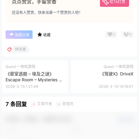
点点赞赏，手留余香
给TA打赏
还没有人赞赏，快来当第一个赞赏的人吧！
0
0
海报分享
收藏
休闲类
Quest 一体机游戏
Quest 一体机游戏
《密室逃脱 – 埃及之谜》
《驾驶X》DriveX
Escape Room – Mysteries of
Egypt
2026-3-15 1:21:49
2026-3-15 19:16:01
7 条回复
文章作者
管理员
A
M
欢迎您，新朋友，感谢参与互动！
确认修改