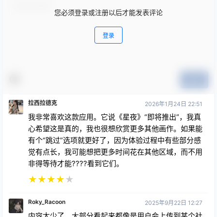
您必须登录或注册以后才能发表评论
登录
提交
拉西拉德克
2026年1月24日 22:51
我非常喜欢这款应用。它说《星夜》“即将推出”，我真
心希望这是真的，我也很想欣赏更多其他画作。如果能
有个“跳过”选项就更好了，因为体验过程中有些部分感
觉有点长，我可能想把更多时间花在其他区域，而不用
非得等待才能????看到它们。
★
★
★
★
★
Roky_Racoon
2025年9月22日 12:27
内容太少了。大部分看起来都像是用户会上传到某个社