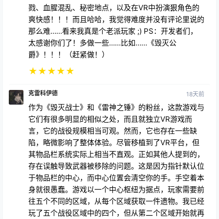
★
★
★
★
★
克雷科伊德
18天前
作为《毁灭战士》和《雷神之锤》的粉丝，这款游戏与
它们有很多明显的相似之处，而且就独立VR游戏而
言，它的战役规模相当可观。然而，它也存在一些缺
陷，略微影响了整体体验。尽管移植到了VR平台，但
其物品栏系统实际上相当不直观。正如其他人提到的，
存在误触导致武器被移除的问题。这是因为指针默认位
于物品栏的中心，而中心位置会清空你的手。手空着本
身就很愚蠢。游戏以一个中心枢纽为据点，玩家需要前
往五个不同的区域，从每个区域获取一件遗物。我已经
玩了五个战役区域中的四个，但从第二个区域开始就再
也没有获得过新武器。这意味着，除了武器种类匮乏之
外，武器轮盘也几乎空空如也。还有一个单独的物品轮
盘，其中大部分都没什么用。这两个轮盘完全可以合
并。此外，选择物品时，无论是否使用该物品，都会清
空你的手。因此，每次使用物品后，你都必须重新选择