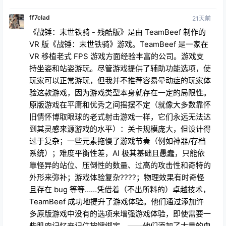
持坐姿和站姿游玩。尽管游戏提供了辅助功能选项，使
玩家可以正常游玩，但我并不推荐容易晕动症的玩家体
验这款游戏，因为游戏类型本身就存在一定的局限性。
原版游戏在平庸和优秀之间摇摆不定（就像大多数靠怀
旧情怀博取眼球的老式射击游戏一样，它们永远无法达
到其灵感来源游戏的水平）：关卡规模庞大，但设计得
过于复杂；一些元素拖慢了游戏节奏（例如神器/存档
系统）；难度平衡性差，AI 极其基础且愚蠢，只能依
靠怪异的站位、压倒性的数量、过高的攻击性和奇特的
外形来弥补；游戏体验复杂????；物理效果有时奇怪
且存在 bug 等等……凭借着（不出所料的）卓越技术，
TeamBeef 成功地提升了游戏体验。他们通过添加许
多原版游戏中没有的选项来增强游戏体验，即使需要一
些肌肉记忆来记住按键绑定。——他们添加了大量的血
腥效果（类似于《Brutal Doom》）。——界面针对
VR进行了完美重新设计。——武器的副武器模式让神
器系统更具沉浸感。——由于可以随时使用滑铲和冲
刺，攻击和防御手段都得到了提升（同时还能格挡射击
并随时进行近战攻击），再加上双持武器、子弹时间和