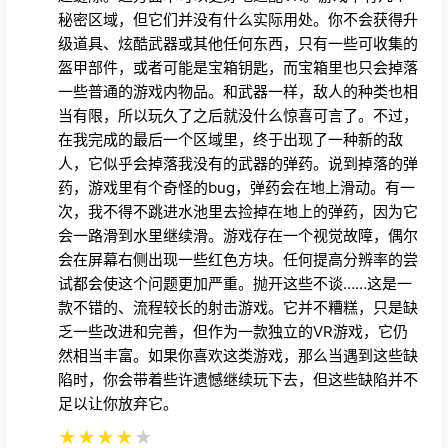
在我完成的最后一个区域里，终于出现了一种新的敌
人，它似乎会掉落我没有的武器的弹药。说到掉落的弹
药，游戏里有个奇怪的bug，弹药会在地上滑动。有一
次，我不得不跳进水池里去捡掉在地上的弹药，因为它
会一路滑到水里继续滑。游戏存在一个视觉故障，偶尔
会在屏幕右侧出现一些红色方块。任何提高分辨率的尝
试都会使这个问题更加严重。抛开这些不谈……这是一
款不错的、流程较长的射击游戏。它并不糟糕，只是缺
乏一些改进和完善，但作为一款独立的VR游戏，它仍
然相当丰富。如果你喜欢这类游戏，那么当遇到这些缺
陷时，你会带着些许遗憾继续玩下去，但这些缺陷并不
足以让你放弃它。
★
★
★
★
★
ff7clad
21天前
《战锤：末世铁骑 - 残酷版》是由 TeamBeef 制作的
VR 版《战锤：末世铁骑》游戏。TeamBeef 是一家在
VR 移植老式 FPS 游戏方面经验丰富的公司。游戏支