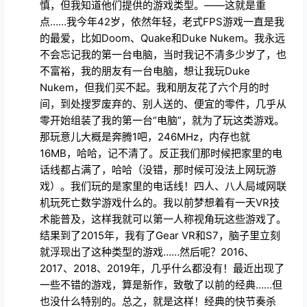
Nukem，但我们买不起。我和朋友花了六个月的时
间，到处搜罗废弃的、别人送的、便宜的零件，几乎从
零开始组装了我的第一台“电脑”，就为了玩这类游戏。
那玩意儿大概是奔腾1吧，246MHz，内存也就
16MB，哈哈，记不清了。反正我们那时候把家里的电
话线都占满了，哈哈（没错，那时候可没法上网玩游
戏）。我们玩的是家里的电话线！四人、八人局域网联
机玩死亡数学游戏什么的。我以前梦想着有一天VR技
术能普及，这样我就可以第一人称视角玩这些游戏了。
结果到了2015年，我有了Gear VR和S7，脑子里立刻
就浮现出了这种类型的游戏……然后呢？2016、
2017、2018、2019年，几乎什么都没有！最近出现了
一些不错的游戏，算是新作，致敬了以前的经典……但
也没什么特别的。总之，就是这样！经典的快节奏杀
戮、血腥混乱、秘密地点，以及在VR中扮演狠角色的
爽快感！！！而且哈哈，我觉得难度并没有评论里说的
那么难……看来我真是个老派玩家 ;) PS：开发者们，
太感谢你们了！多做一些……比如……《毁灭公
爵》！！！（赶紧做！）