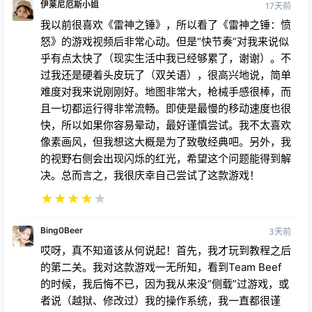
难度对我来说刚刚好。地图非常大，枪械手感很棒，而
且一切都运行得非常流畅。即使是最慢的移动速度也很
快，所以如果你容易晕动，最好谨慎尝试。我不太喜欢
像素画风，但我想这大概是为了致敬经典吧。另外，我
的视野右侧会出现闪烁的红光，希望这个问题能得到解
决。总而言之，我很庆幸自己尝试了这款游戏！
★
★
★
★
★
Bing0Beer
3天前
哎呀，真不知道该从何说起！首先，我才玩到教程之后
的第二关。我对这款游戏一无所知，看到Team Beef
的时候，我后悔不已，因为我从来没“侧载”过游戏，或
者说（越狱、修改过）我的操作系统，我一直都很谨
慎，但我知道他们提供的游戏类型。——这就是重
点……我今年42岁，依然年轻，老式FPS游戏一直是我
的最爱，比如Doom、Quake和Duke Nukem。我永远
不会忘记我的第一台电脑，当时我记不清多少岁了，也
不富裕，我的朋友有一台电脑，想让我玩Duke