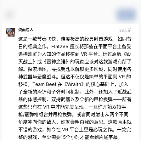
这是一款节奏飞快、难度极高的经典射击游戏，如同昔
日的经典之作。Flat2VR 擅长将那些在平面平台上备受
追捧却鲜为人知的作品移植到 VR 平台。玩过原版《毁
灭战士》或《雷神之锤》的玩家应该对这款游戏有所了
解。探索地图，寻找钥匙以解锁更多区域，同时使用各
种武器与恶魔战斗。但这不仅仅是简单的平面到 VR 的
移植。Team Beef 在《Wraith》的核心基础上，加入
了全新的滑铲和子弹时间机制。此外，还加入了近战武
器的体感控制、双持武器以及全新的甩枪换弹——所有
这些只有在 VR 中才能完美呈现。一旦你开始双持手
枪/霰弹枪组合并甩枪换弹，或者同时射击从两个不同
角度冲向你的敌人，你就会明白我的意思。这款原本就
不错的游戏，如今在 VR 平台上更是必玩之作。一款完
整的游戏，至少需要15个小时才能看到片尾字幕。
★
★
★
★
★
纳塔法哈9
23天前
这通常不是我喜欢的游戏类型……但是哇，我彻底上瘾
了。一旦你开始掌握游戏机制，一切就迎刃而解了。然