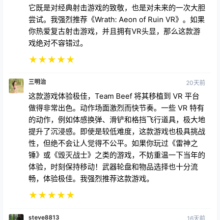
★
★
★
★
★
三明治
20天前
这款游戏体验极佳，Team Beef 将其移植到 VR 平台
做得非常出色。动作场面激烈而快节奏。一些 VR 特有
的动作，例如体感换弹、滑铲和格挡飞行道具，极大地
提升了沉浸感。即使是较低难度，这款游戏也极具挑战
性，但绝不会让人觉得不公平。如果你玩过《雷神之
锤》或《毁灭战士》之类的游戏，不妨重温一下当年的
体验，时刻保持移动！武器轮盘和物品选择也十分流
畅，体验极佳。我强烈推荐这款游戏。
★
★
★
★
★
steve8813
16天前
我今年53岁了，反应速度慢，所以需要简单模式。这
款游戏让我想起了VR版的《雷神之锤》。游戏里有很
多敌人、枪支、有用的道具、弹药和生命值补给。它甚
至还有一个方便的导航轨迹，可以随时显示。快速存档
是用骷髅头做的，可以随时随地捡起来使用。关卡非常