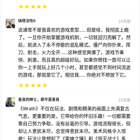
后，就进入了永不停歇的混乱模式。僵尸向你扑来，挥
刀、射击，火力全开……这种感觉爽爆了。游戏节奏
快、刺激，而且真的超级好玩。如果你想找一款可以让
你一上手就玩上好几个小时，甚至都感觉不到时间流逝
的游戏，那就是它了。相信我……你绝对不想放下它。
★
★
★
★
★
善良的绅士，那不是善良
23天前
《Wrath》不仅在玩法、剧情和精美的画面上充满复古
气息，更重要的是，它带给你的怀旧乐趣！一切都需要
靠自己努力争取，没有丝毫的引导。游戏流程很长，但
却让人意犹未尽，总觉得意犹未尽。美术风格令人惊
艳！玩法让我想起了《雷神之锤》和《毁灭战士》系
列。强烈推荐！💯
★
★
★
★
★
Majed6
23天前