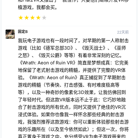
我玩电子游戏也有一段时间了，对早期的第一人称射击
游戏（比如《德军总部3D》、《毁灭战士》、《巫师
之怒》、《毁灭公爵》等等）有着非常深刻的记忆。
《Wrath: Aeon of Ruin VR》简直是梦想成真：它完美
地保留了老式射击游戏的精髓，并提供了完整的VR体
验。《Wrath: Aeon of Ruin》真正捕捉到了早期射击
游戏的精髓（节奏快、打击感强、有时难度极高等
等），以及一种奇妙的像素化3D效果，让我仿佛回到
了年轻时代。但这款VR版本远不止于此：它巧妙地融
合了射击游戏的所有优点，同时又提供了绝佳的VR沉
浸式体验。如果你也像我一样怀念那些经典的射击游
戏，我强烈推荐这款游戏：你可以重新体验那些射击游
戏的乐趣所在（以及至今依然如此）；但这一次，你将
真正置身于游戏之中，充分感受VR为电子游戏带来的
全新体验。如果你从未玩过那些老式射击游戏；那么，
你将会享受到一场盛宴，因为你将能够在VR中发现它
们所能提供的最好体验！
★
★
★
★
★