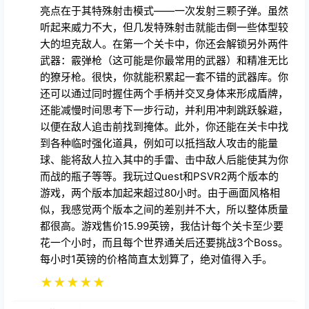
还可以通过同时握住两个手柄并交叉身体来形成盾牌，
还能减慢时间思考下一步行动，并利用冲刺跳跃躲避，
以便在敌人追击前找到掩体。此外，你还能在关卡中找
到各种临时强化道具，例如可以抵挡敌人攻击的能量
球、能将敌人拉入其中的手雷、击中敌人后能使其为你
而战的瓶子等等。我玩过Quest和PSVR2两个版本的
游戏，两个版本加起来超过80小时。由于画面风格相
似，我感觉两个版本之间的差别并不大，所以整体质量
都很高。游戏售价15.99英镑，我估计每个关卡至少要
花一个小时，而且每个世界通关后还要挑战3个Boss。
每小时1英镑的价格简直太划算了，绝对值得入手。
★
★
★
★
★
伊莱尼厄斯小姐
17天前
我以前很喜欢《雷神之锤》，所以看了《雷神之锤：愤
怒》的游戏视频后非常心动。但是“快节奏”对我来说似
乎有点太快了（现实生活中我已经够累了，谢谢）。不
过我还是硬着头皮玩了（双关语），很高兴地说，简单