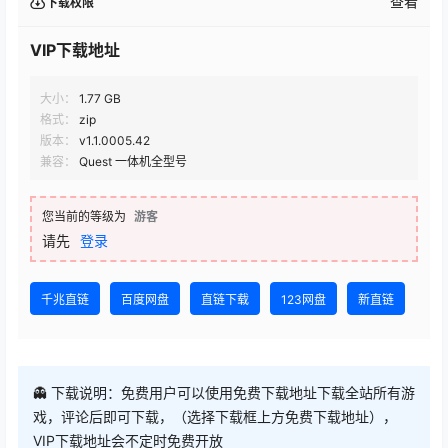
版本：
v1.1.0005.42
兼容：
Quest 一体机全型号
您当前的等级为
游客
请先
登录
千兆直链
百度网盘
直链下载
123网盘
新直链
👻 下载说明：免费用户可以使用免费下载地址下载全站所有游
戏，评论后即可下载，（选择下载框上方免费下载地址），
VIP下载地址会不定时免费开放
⚠ 请不要选择【直链下载】线路，该线路流量有限，一般很快
用完，优先使用新直链跟千兆直链
😊 欢迎把我们网站推荐给别人，
人越多，开放VIP地址免费下
载频率越高！
论坛发帖提升等级即可获得更多每日下载次数！
终身VIP售后服务群：856861442