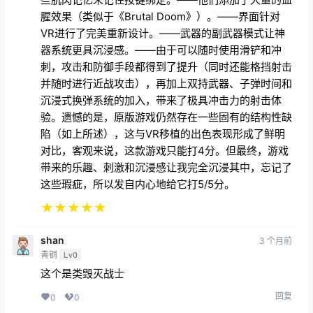
沉浸式换弹系统的加入，带来了极具冲击力的射击体
验。遗憾的是，原版游戏仍然存在一些固有的结构性缺
陷（如上所述），这与VR移植的出色表现形成了鲜明
对比，客观来说，这款游戏只能打4分。但最终，游戏
带来的乐趣、刺激和沉浸感让我完全沉浸其中，忘记了
这些瑕疵，所以发自内心地给它打5/5分。
★
★
★
★
★
shan
3 个月前
青铜
Lv0
这个是类毁灭战士
回复
0
0
3900089
3 周前
青铜
Lv0
666666666
回复
0
0