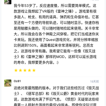
大，所以我会在各个神殿之间穿梭，把它们当成迷你关
卡来玩。我还使用了Quest游戏优化，并将分辨率缩放
比例调到150%，画面看起来非常清晰锐利。总而言
之，这游戏非常有趣。我希望它能有一些像《毁灭战
士》和《雷神之锤》那样的MOD，这样可以延长游戏
的寿命，我想要更多内容。:)
★
★
★
★
★
Oz81
19天前
这绝对是最残酷的版本。对于我们这些经历过《毁灭战
士》、《德军总部》和《毁灭公爵》黄金时代的玩家来
说，这款游戏充满了怀旧气息。《愤怒》无疑是这些经
典第一人称射击游戏的最佳VR版本。即使你没玩过原
版，也能欣赏并爱上这款游戏。你可以双持武器，收集
各种武器，体验慢动作带来的快感，还能面对仿佛无穷
无尽的敌人。每个区域都有其独特的秘密和遗物等你收
集，以及独特的敌人等你挑战。别等打折才入手，这款
游戏绝对物超所值，开发商也完全值得这份荣誉。