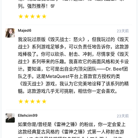
我没玩过原版《毁灭战士：怒火》，但我玩过的《毁灭
战士》系列游戏足够多，可以负责任地告诉你，这款游
戏棒极了。你可以砍杀、射击、冲刺，尽情享受《毁灭
战士》系列带来的乐趣。我喜欢它的画面风格和关卡设
计。要知道，它可是出自业内顶尖团队——Dr. Beef团
队之手。这是MetaQuest平台上首款官方授权的类
《毁灭战士》游戏，我认为它完美地诠释了该系列的精
髓。这款游戏几乎无可挑剔，相信你一定会喜欢。
★
★
★
★
★
Ellehcim99
23天前
如果你是/曾经是《雷神之锤》的粉丝，你一定会爱上
这款经典复古风格的《雷神之锤》式第一人称射击游
戏。VR 中场景的规模和多样性令人叹为观止。动作、
武器操控、武器和敌人种类以及战斗体验都非常自然，
空间音效设计让你能够准确判断敌人出现的方向，而动
感十足的配乐更是锦上添花。再加上原生触觉反馈支
持，你真的会感觉自己身临其境。这款游戏一公布我就