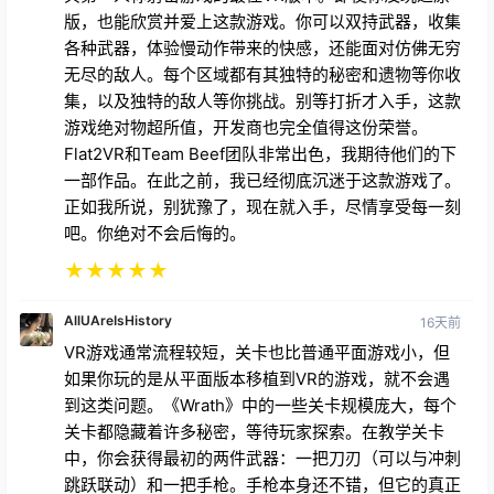
Flat2VR和Team Beef团队非常出色，我期待他们的下
一部作品。在此之前，我已经彻底沉迷于这款游戏了。
正如我所说，别犹豫了，现在就入手，尽情享受每一刻
吧。你绝对不会后悔的。
★
★
★
★
★
AllUAreIsHistory
16天前
VR游戏通常流程较短，关卡也比普通平面游戏小，但
如果你玩的是从平面版本移植到VR的游戏，就不会遇
到这类问题。《Wrath》中的一些关卡规模庞大，每个
关卡都隐藏着许多秘密，等待玩家探索。在教学关卡
中，你会获得最初的两件武器：一把刀刃（可以与冲刺
跳跃联动）和一把手枪。手枪本身还不错，但它的真正
亮点在于其特殊射击模式——一次发射三颗子弹。虽然
听起来威力不大，但几发特殊射击就能击倒一些体型较
大的坦克敌人。在第一个关卡中，你还会解锁另外两件
武器：霰弹枪（这可能是你最常用的武器）和精准无比
的獠牙枪。很快，你就能积累起一套不错的武器库。你