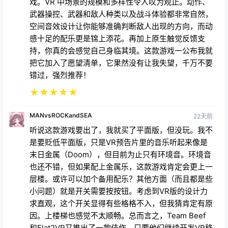
把它加入了愿望清单，它果然没有让我失望，千万不要
错过，强烈推荐！
★
★
★
★
★
MANvsROCKandSEA
22天前
听说这款游戏要出了，我就买了平面版，但没玩。我不
是要贬低平面版，只是VR预告片里的音乐听起来像是
末日金属（Doom），但目前为止只有环境音。环境音
也还不错，但如果配上金属乐，这款游戏肯定会更上一
层楼。或许可以加个备用配乐？其他方面（而且都是些
小问题）就是开关需要按按钮。考虑到VR版的设计力
求直观，这个开关显得有些格格不入，但我猜肯定有原
因。上楼梯也感觉不太顺畅。总而言之，Team Beef
和Flat2VR又推出了一款佳作，只要他们继续开发VR移
植游戏，我都会买。
★
★
★
★
★
固定B
22天前