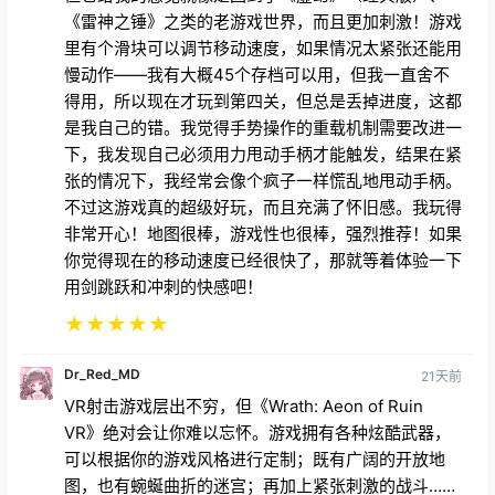
下，我发现自己必须用力甩动手柄才能触发，结果在紧
张的情况下，我经常会像个疯子一样慌乱地甩动手柄。
不过这游戏真的超级好玩，而且充满了怀旧感。我玩得
非常开心！地图很棒，游戏性也很棒，强烈推荐！如果
你觉得现在的移动速度已经很快了，那就等着体验一下
用剑跳跃和冲刺的快感吧！
★
★
★
★
★
Dr_Red_MD
21天前
VR射击游戏层出不穷，但《Wrath: Aeon of Ruin
VR》绝对会让你难以忘怀。游戏拥有各种炫酷武器，
可以根据你的游戏风格进行定制；既有广阔的开放地
图，也有蜿蜒曲折的迷宫；再加上紧张刺激的战斗……
它既是对经典射击游戏的致敬，也是对未来的一次大胆
尝试。我强烈推荐《Wrath: Aeon of Ruin VR》。如果
你热爱复古射击游戏，并且拥有VR头显，那么这款游
戏绝对不容错过。