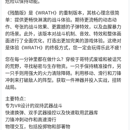
危险以保持动能。
《残酷版》是《WRATH》的重制版本，其核心理念很简
单：提供更畅快淋漓的战斗体验。期待更流畅的动态动
作、夸张的战斗效果、更震撼的子弹特效，以及血腥暴力
的场景。此外，该版本对战斗机制、音效、特效和整体画
面进行了全面优化，打造出更加完美的游戏体验。这绝对
是体验《WRATH》的终极方式，您一定会玩得乐此不疲！
您在每一分钟里都在做什么？穿梭于哥特式废墟和被诅咒
的荒野，寻找秘密与生存物资。一只手保持精准操作，另
一只手则用强大的火力清除障碍。利用移动、滑行和刀锋
冲刺来打破敌人的阵型。获取一件神器并投入实战，扭转
战局。
主要特点：
专为VR设计的双持武器战斗
快速换弹、双手武器操控以及快速取用武器库
刀锋冲刺动作和高速滑行
物理交互，包括投掷物和部署物