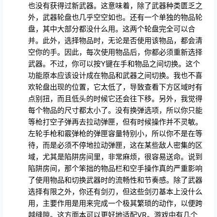
武器。不过，你可以按Y键在手和物品之间切换。这个
功能原本应该设计成在物品和武器之间切换。我也不喜
欢轮盘出现的位置，它太低了，导致查看下方区域时有
点别扭，而且低头的时候它还会往下移。另外，我觉得
每个物品的尺寸都太小了。没有换弹选项，所以你只能
等枪打空子弹再去拉动弹匣，但有时候操作并不灵敏。
左轮手枪和霰弹枪的弹匣容量特别小，所以你不是在等
待，而是必须不停地拉动弹匣，这在某些敌人密集的区
域，尤其是陷阱房间里，非常麻烦，很容易送命。说到
陷阱房间，那个笨拙的物品栏和空手操作真的严重影响
了使用物品和切换武器时的流畅性和节奏感。除了武器
选择有限之外，你还有剑刃，但这些剑刃基本上没什么
用，主要作用是用来完成一个极其繁琐的动作，以便跨
越缝隙。这方面本可以更好地适配VR。游戏中有几个
秘密区域，但它们并没有什么实际用处。你不会获得升
级道具、炫酷武器或其他任何东西，只有一些可收集的
盔甲部件，或者可能是宝箱钥匙，而宝箱里也只会掉落
一些普通的游戏内物品。和武器一样，敌人的种类也相
当有限，所以玩久了之后就没什么惊喜可言了。不过，