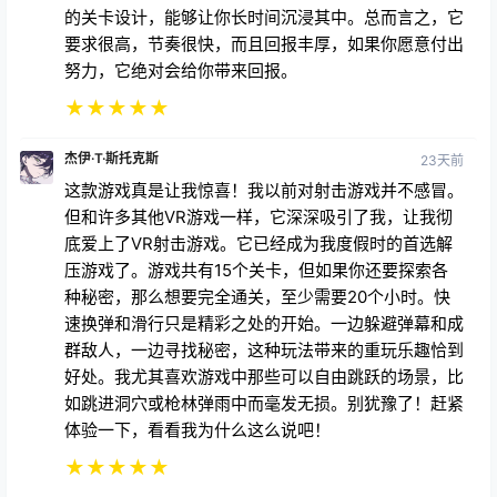
杰伊·T·斯托克斯
23天前
这款游戏真是让我惊喜！我以前对射击游戏并不感冒。
但和许多其他VR游戏一样，它深深吸引了我，让我彻
底爱上了VR射击游戏。它已经成为我度假时的首选解
压游戏了。游戏共有15个关卡，但如果你还要探索各
种秘密，那么想要完全通关，至少需要20个小时。快
速换弹和滑行只是精彩之处的开始。一边躲避弹幕和成
群敌人，一边寻找秘密，这种玩法带来的重玩乐趣恰到
好处。我尤其喜欢游戏中那些可以自由跳跃的场景，比
如跳进洞穴或枪林弹雨中而毫发无损。别犹豫了！赶紧
体验一下，看看我为什么这么说吧！
★
★
★
★
★
拉尔基翁
21天前
VR 需要更多像这样的游戏。完整、优质、运行流畅且
玩起来酣畅淋漓。这是一款现代经典之作。它深受《毁
灭战士》和《雷神之锤》等射击游戏的启发，剧情虽然
简单，但足以让你沉浸其中。游戏节奏快、难度高，玩