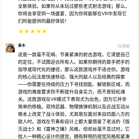
春木
23天前
这是一款毫不花哨、节奏紧凑的射击游戏，它清楚自己
的定位，不试图迎合所有人。如果你期待的是手把手的
指导或现代化的捷径，那么这款游戏并不适合你。游戏
的核心玩法是快速移动、强大的敌人以及经典的探索
——你需要在持续的压力下寻找钥匙、解锁新区域，而
游戏的难度要求你不断提升自身实力，而不是轻松通
关。这款游戏在VR模式下表现尤为出色，因为它并非
简单的移植。双持武器、物理换弹机制以及近战互动从
根本上改变了战斗体验，尤其是在面对来自四面八方的
敌人时。游戏在节奏和设计上都大量借鉴了老派的《毁
灭战士》和《雷神之锤》风格，但却丝毫不显过时。它
给人一种精心设计的感觉，拥有鲜明的视觉风格和紧凑
的关卡设计，能够让你长时间沉浸其中。总而言之，它
要求很高，节奏很快，而且回报丰厚，如果你愿意付出
努力，它绝对会给你带来回报。
★
★
★
★
★