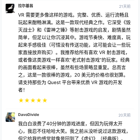
起来手感极佳（可惜没有传送功能，这可能会让一些玩
家直接放弃购买）。我推荐给所有喜欢 VR 射击游戏，
或者像这类游戏一样喜欢“老式射击游戏”的玩家。经典
的画面看起来很棒，虽然有些场景略显重复。总而言
之，这是一款很棒的游戏，20 美元的价格也很划算。
请支持那些为 Quest 平台带来优质 VR 游戏的开发
者！
★
★
★
★
★
DavoDivide
20天前
我白白浪费了40分钟的游戏进度，但因为玩得太开
心，我忍不住哈哈大笑。我之前从没听说过这款游戏，
但它给我的感觉就像是回到了《虚幻》（经典版）、
《雷神之锤》之类的老游戏世界，而且更加刺激！游戏
里有个滑块可以调节移动速度，如果情况太紧张还能用
慢动作——我有大概45个存档可以用，但我一直舍不
得用，所以现在才玩到第四关，但总是丢掉进度，这都
是我自己的错。我觉得手势操作的重载机制需要改进一