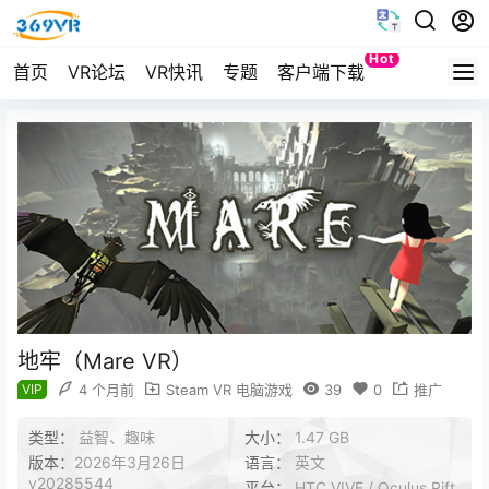
Hot
首页
VR论坛
VR快讯
专题
客户端下载
Quest
地牢（Mare VR）
VIP
4 个月前
Steam VR 电脑游戏
39
0
推广
类型：
益智、趣味
大小：
1.47 GB
版本：
2026年3月26日
语言：
英文
v20285544
平台：
HTC VIVE / Oculus Rift