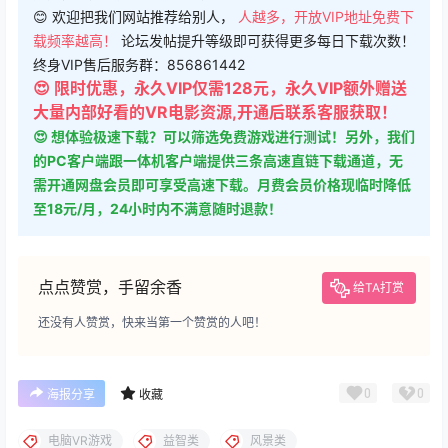
😊 欢迎把我们网站推荐给别人，
人越多，开放VIP地址免费下
载频率越高！
论坛发帖提升等级即可获得更多每日下载次数！
终身VIP售后服务群：856861442
😍 限时优惠，永久VIP仅需128元，永久VIP额外赠送
大量内部好看的VR电影资源,开通后联系客服获取！
😍 想体验极速下载？可以筛选免费游戏进行测试！另外，我们
的PC客户端跟一体机客户端提供三条高速直链下载通道，无
需开通网盘会员即可享受高速下载。月费会员价格现临时降低
至18元/月，24小时内不满意随时退款！
点点赞赏，手留余香
给TA打赏
还没有人赞赏，快来当第一个赞赏的人吧！
0
0
海报分享
收藏
电脑VR游戏
益智类
风景类