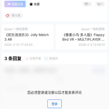
0
0
海报分享
收藏
格斗类
Quest 一体机游戏
Quest 一体机游戏
《欢乐消消乐3》Jolly Match
《像素小鸟 多人版》Flappy
3 AR
Bird VR – MULTIPLAYER IS
HERE
2026-3-31 17:39:30
2026-4-5 13:09:19
3 条回复
文章作者
管理员
A
M
欢迎您，新朋友，感谢参与互动！
确认修改
您必须登录或注册以后才能发表评论
登录