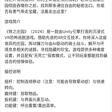
园彻底吞噬你之前，找到那条通往自由的秘密出口。你是
否有勇气带走宝藏，活着走出这里？
游戏简介
《铁之庄园》（2026）是一款由Unity引擎打造的沉浸式
VR恐怖逃脱游戏。借助先进的XR交互技术，你将深入这座
诡异的庄园，挥动镰刀与由AI驱动的骑士战斗，解开与环
境息息相关的谜题，寻找隐藏的珍宝。游戏提供多种难度
设置，并且配有“无死亡”探索模式，让不同玩家都能找到最
适合的惊悚体验。
操控说明
摇杆：控制连续移动（注意：可能会导致晕动症）与快速
转向。
握持键：拾取物品。
扳机键：与界面元素互动。
功能键：呼出重置/重启菜单。