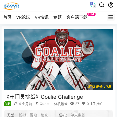
Hot
首页
VR论坛
VR快讯
专题
客户端下载
Quest
游戏评分：7.8
《守门员挑战》Goalie Challenge
VIP
4 个月前
Quest 一体机游戏
27
0
推广
类型：
模拟、冒险、趣味
联机：
单人离线