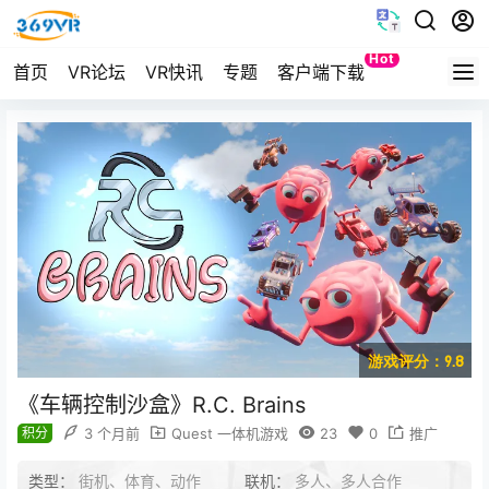
Hot
首页
VR论坛
VR快讯
专题
客户端下载
Quest
游戏评分：9.8
《车辆控制沙盒》R.C. Brains
积分
3 个月前
Quest 一体机游戏
23
0
推广
类型：
街机、体育、动作
联机：
多人、多人合作