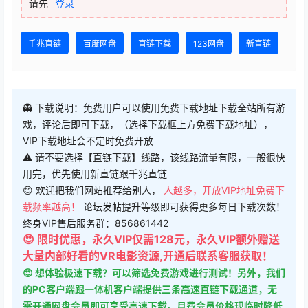
千兆直链
百度网盘
直链下载
123网盘
新直链
👻 下载说明：免费用户可以使用免费下载地址下载全站所有游
戏，评论后即可下载，（选择下载框上方免费下载地址），
VIP下载地址会不定时免费开放
⚠ 请不要选择【直链下载】线路，该线路流量有限，一般很快
用完，优先使用新直链跟千兆直链
😊 欢迎把我们网站推荐给别人，
人越多，开放VIP地址免费下
载频率越高！
论坛发帖提升等级即可获得更多每日下载次数！
终身VIP售后服务群：856861442
😍 限时优惠，永久VIP仅需128元，永久VIP额外赠送
大量内部好看的VR电影资源,开通后联系客服获取！
😍 想体验极速下载？可以筛选免费游戏进行测试！另外，我们
的PC客户端跟一体机客户端提供三条高速直链下载通道，无
需开通网盘会员即可享受高速下载。月费会员价格现临时降低
至18元/月，24小时内不满意随时退款！