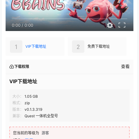
0:00
/
0:00
1
2
VIP下载地址
免费下载地址
查看
下载权限
VIP下载地址
大小：
1.05 GB
格式：
zip
版本：
v0.1.3.319
兼容：
Quest 一体机全型号
您当前的等级为
游客
请先
登录