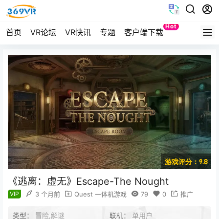
Hot
首页
VR论坛
VR快讯
专题
客户端下载
Quest
游戏评分：9.8
《逃离：虚无》Escape-The Nought
VIP
3 个月前
Quest 一体机游戏
79
0
推广
类型：
冒险,解谜
联机：
单用户