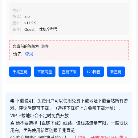
大小：
格式：
zip
版本：
v1.1.2.9
兼容：
Quest 一体机全型号
您当前的等级为
游客
请先
登录
千兆直链
百度网盘
直链下载
123网盘
新直链
👻 下载说明：免费用户可以使用免费下载地址下载全站所有游
戏，评论后即可下载，（选择下载框上方免费下载地址），
VIP下载地址会不定时免费开放
⚠ 请不要选择【直链下载】线路，该线路流量有限，一般很快
用完，优先使用新直链跟千兆直链
😊 欢迎把我们网站推荐给别人，
人越多，开放VIP地址免费下