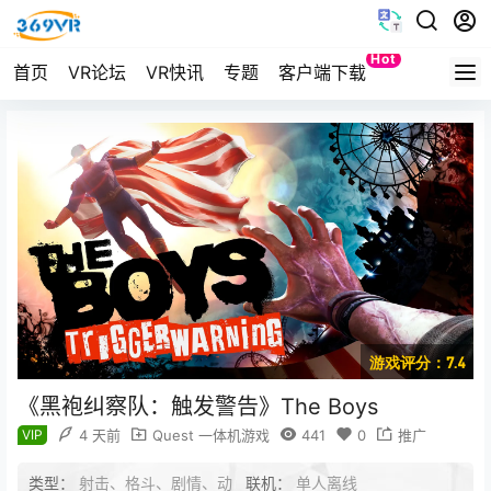
Hot
首页
VR论坛
VR快讯
专题
客户端下载
Quest
游戏评分：7.4
《黑袍纠察队：触发警告》The Boys
VIP
4 天前
Quest 一体机游戏
441
0
推广
类型：
射击、格斗、剧情、动
联机：
单人离线