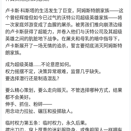
卢卡斯·科斯塔的生活发生了巨变，阿姆斯特朗家族——这
个曾经辉煌但如今已过气的沃特公司超级英雄家族——将
一次家庭郊游变成了血腥的屠杀。被男孩们推向崩溃边缘
的卢卡斯获得了超能力，并卷入他们与沃特公司及其超级
英雄之间的肮脏地下战争。在屠夫和母乳的暗中指导下，
卢卡斯展开了一场无情的追杀，誓言要彻底消灭阿姆斯特
朗家族。
成为超级英雄……不论意愿如何。
权力摇摆不定，决策异常艰难，监督几乎缺失。
要选择潜行还是制造混乱？
要么精心策划，要么走向毁灭。不管选择哪种方式，结果
都不会美好。
伸手、抓住、粉碎——
用念动力拉扯、碾压和投掷敌人。
临时权力第五条：临时权力，永久后果。
拔出刀刃，穿上厚重的迷彩服隐身，或像祖国人一样拥有