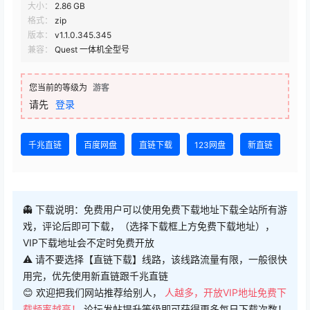
大小：
2.86 GB
格式：
zip
版本：
v1.1.0.345.345
兼容：
Quest 一体机全型号
您当前的等级为
游客
请先
登录
千兆直链
百度网盘
直链下载
123网盘
新直链
👻 下载说明：免费用户可以使用免费下载地址下载全站所有游
戏，评论后即可下载，（选择下载框上方免费下载地址），
VIP下载地址会不定时免费开放
⚠ 请不要选择【直链下载】线路，该线路流量有限，一般很快
用完，优先使用新直链跟千兆直链
😊 欢迎把我们网站推荐给别人，
人越多，开放VIP地址免费下
载频率越高！
论坛发帖提升等级即可获得更多每日下载次数！