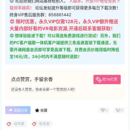
😊 欢迎把我们网站推荐给别人，
人越多，开放VIP地址免费下
载频率越高！
论坛发帖提升等级即可获得更多每日下载次数！
终身VIP售后服务群：856861442
😍 限时优惠，永久VIP仅需128元，永久VIP额外赠送
大量内部好看的VR电影资源,开通后联系客服获取！
😍 想体验极速下载？可以筛选免费游戏进行测试！另外，我们
的PC客户端跟一体机客户端提供三条高速直链下载通道，无
需开通网盘会员即可享受高速下载。月费会员价格现临时降低
至18元/月，24小时内不满意随时退款！
点点赞赏，手留余香
给TA打赏
还没有人赞赏，快来当第一个赞赏的人吧！
0
0
海报分享
收藏
动作类
射击类