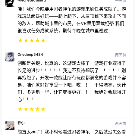
M4cheteColletti
一天前
哇！我们今晚要用忍者神龟的游戏来刷任务成就了。游
戏玩法超级好玩——爬上爬下，从屋顶跳下来攻击下面
的敌人，帮助城市里的市民，在VR里用双截棍🤯 我们
很喜欢任务成就系统，期待今晚在城市里巡逻！
★
★
★
★
★
Onedeep5484
两天前
创新是关键，说真的，这游戏太棒了！游戏行业取得了
长足的进步！！！！！我迫不及待想玩了！！！！！别
再抱怨了，开发一款能让所有玩家都满意的游戏并不容
易，咱们就好好享受一下吧，哎！！！干得漂亮，伙计
们，多更新一些，让它变得更好！！！我绝对会玩得开
心！！！
★
★
★
★
★
乔尔
两天前
简直太棒了！我小时候看过忍者神龟，之后就没怎么看