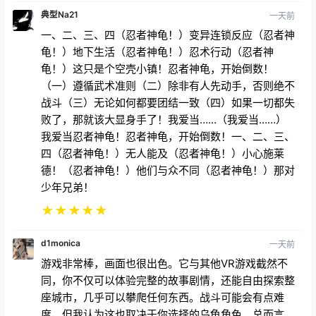
典型Na21
一天前
一、二、三、四（忍者神龟！）变异连锁反应（忍者神
龟！）地下生活（忍者神龟！）忍术行动（忍者神
龟！）这只是个空壳小镇！忍者神龟，开始倒数！
（一）遵循武术准则（二）除非有人先动手，否则绝不
战斗（三）无论如何都要团结一致（四）如果一切都失
败了，那就该大显身手了！我爱当……（我爱当……）
我爱当忍者神龟！忍者神龟，开始倒数！一、二、三、
四（忍者神龟！）无人能及（忍者神龟！）小心施莱
德！（忍者神龟！）他们与众不同（忍者神龟！）那对
少年兄弟！
★
★
★
★
★
d1monica
一天前
游戏非常棒，画面也很出色。它与其他VR游戏截然不
同，你不仅可以体验完整的故事剧情，还能自由探索整
座城市，几乎可以攀爬任何东西。战斗可能会有点难
度，但我认为这也取决于你选择的乌龟角色。总而言