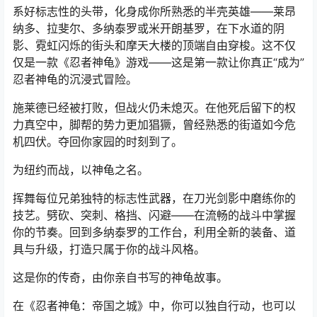
系好标志性的头带，化身成你所熟悉的半壳英雄——莱昂
纳多、拉斐尔、多纳泰罗或米开朗基罗，在下水道的阴
影、霓虹闪烁的街头和摩天大楼的顶端自由穿梭。这不仅
仅是一款《忍者神龟》游戏——这是第一款让你真正“成为”
忍者神龟的沉浸式冒险。
施莱德已经被打败，但战火仍未熄灭。在他死后留下的权
力真空中，脚帮的势力更加猖獗，曾经熟悉的街道如今危
机四伏。夺回你家园的时刻到了。
为纽约而战，以神龟之名。
挥舞每位兄弟独特的标志性武器，在刀光剑影中磨练你的
技艺。劈砍、突刺、格挡、闪避——在流畅的战斗中掌握
你的节奏。回到多纳泰罗的工作台，利用全新的装备、道
具与升级，打造只属于你的战斗风格。
这是你的传奇，由你亲自书写的神龟故事。
在《忍者神龟：帝国之城》中，你可以独自行动，也可以