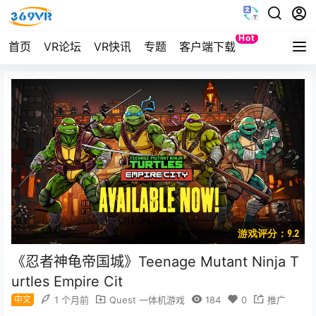
Hot
首页
VR论坛
VR快讯
专题
客户端下载
Quest
游戏评分：9.2
《忍者神龟帝国城》Teenage Mutant Ninja T
urtles Empire Cit
中文
1 个月前
Quest 一体机游戏
184
0
推广