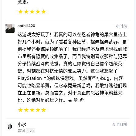
意思。
★
★
★
★
★
anthill420
一小时前
这游戏太好玩了！我真的可以在忍者神龟的巢穴里待上
好几个小时，就为了看看各种细节，摆弄摆弄武器。更
别提我还要练屋顶跑酷了！我已经迫不及待地想找到城
市里所有隐藏的收集品了。而且我特别喜欢那种与犯罪
分子持续战斗的感觉，真的让你觉得自己像个超级英
雄，时刻都在对抗无情的邪恶势力。这让我想起了
PlayStation上的蜘蛛侠游戏。虽然有些小bug，内容
可能也略显单薄，但它毕竟是新游戏，我敢打赌他们现
在正在更新。总而言之，对于真正的忍者神龟粉丝来
说，这绝对是必玩之作。🐢 💚 🍕
★
★
★
★
★
小氷
3 个月前
青铜
Lv0