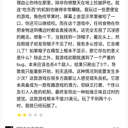
理由让你待在那里，除非你想整天在地上捡披萨吃。就
连“吃东西”的机制也做得非常糟糕。我玩过一些更便宜
的游戏，角色咬苹果时，屏幕上会显示苹果被咬了一
口，你还可以继续咬。而在这个游戏中，任何食物在你
把食物送到嘴边时都会直接消失。这完全无视了沉浸感
的概念。想象一下，当我找到一顶帽子，戴在头上，然
后照镜子却发现帽子不见了时，我有多么惊讶。它去哪
儿了？如果帽子在模型上根本不显示，那它存在的意义
是什么？除此之外，我游戏初期就遇到了一个严重的
bug，本来应该击杀4个敌人，结果只刷出了3个，导
致我只能重新开始，别无选择。这种情况到底要发生多
少次？这款游戏在很多方面都让人感觉错失良机。它原
本具备成为一款有趣游戏的潜力，但缺乏打磨、个性以
及引人入胜的机制，最终呈现出一种枯燥乏味且过时的
感觉。这款游戏根本不值25美元。玩了不到两个小
时，我就已经玩腻了。
★
★
★
★
★