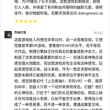
域，为VR做出了巨大贡献。这款游戏机制精良，剧情
引人入胜，并保留了系列粉丝所期待的幽默元素，堪称
佳作。绝对物超所值。完整评测请访问 dialognews.ca
★
★
★
★
★
乔纳灯笼
两天前
这款游戏给人的感觉非常过时，这一点很难忽视。它感
觉像是早期VR游戏，更像是PSVR1的水平，而不是现
代作品。物理引擎缺乏任何真实的重量感和冲击力，这
削弱了这类游戏最重要的部分之一：扮演忍者神龟应该
感觉强大而酷炫，但这款游戏却完全没有这种感觉。玩
起来感觉很乏味。战斗系统，作为一款武术题材游戏，
我原本期待它能做到完美，结果却出乎意料地平淡无
奇。感觉就像初代《上古卷轴5：天际VR》一样，我挥
剑命中，但敌人只有一个动作来表现攻击。打腿？他们
的头弹回去。打肚子？他们的头还是弹回去。再加上缺
乏任何深度战斗系统，比如不能空手出拳，使得战斗变
成了一种苦差事，而不是一种享受。遭遇战重复乏味，