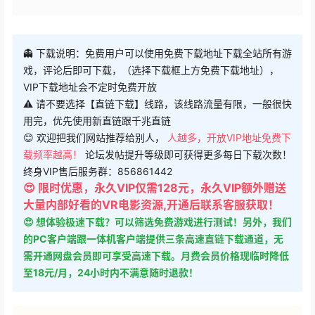
👻 下载说明：免费用户可以使用免费下载地址下载全站所有游
戏，评论后即可下载，（选择下载框上方免费下载地址），
VIP下载地址会不定时免费开放
⚠ 请不要选择【直链下载】线路，该线路流量有限，一般很快
用完，优先使用新直链跟千兆直链
😊 欢迎把我们网站推荐给别人，
人越多，开放VIP地址免费下
载频率越高！
论坛发帖提升等级即可获得更多每日下载次数！
终身VIP售后服务群：856861442
😍 限时优惠，永久VIP仅需128元，永久VIP额外赠送
大量内部好看的VR电影资源,开通后联系客服获取！
😍 想体验极速下载？可以筛选免费游戏进行测试！另外，我们
的PC客户端跟一体机客户端提供三条高速直链下载通道，无
需开通网盘会员即可享受高速下载。月费会员价格现临时降低
至18元/月，24小时内不满意随时退款！