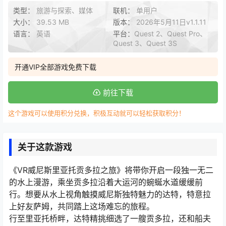
类型：
旅游与探索、媒体
联机：
单用户
大小：
39.53 MB
版本：
2026年5月11日v1.1.11
语言：
英语
平台：
Quest 2、Quest Pro、
Quest 3、Quest 3S
开通VIP全部游戏免费下载
前往下载
这个游戏可以使用积分兑换，积极互动就可以轻松获取积分！
关于这款游戏
《VR威尼斯里亚托贡多拉之旅》将带你开启一段独一无二
的水上漫游，乘坐贡多拉沿着大运河的蜿蜒水道缓缓前
行。想要从水上视角触摸威尼斯独特魅力的达特，特意拉
上好友萨姆，共同踏上这场难忘的旅程。
行至里亚托桥畔，达特精挑细选了一艘贡多拉，还和船夫