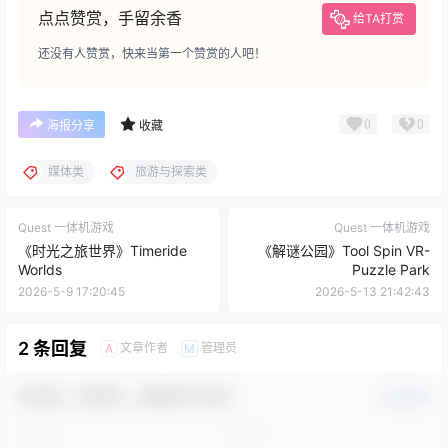
点点赞赏，手留余香
给TA打赏
还没有人赞赏，快来当第一个赞赏的人吧！
0
0
海报分享
收藏
媒体类
旅游与探索类
Quest 一体机游戏
Quest 一体机游戏
《时光之旅世界》Timeride
《解谜公园》Tool Spin VR-
Worlds
Puzzle Park
2026-5-9 17:20:45
2026-5-13 21:42:43
2 条回复
文章作者
管理员
A
M
欢迎您，新朋友，感谢参与互动！
确认修改