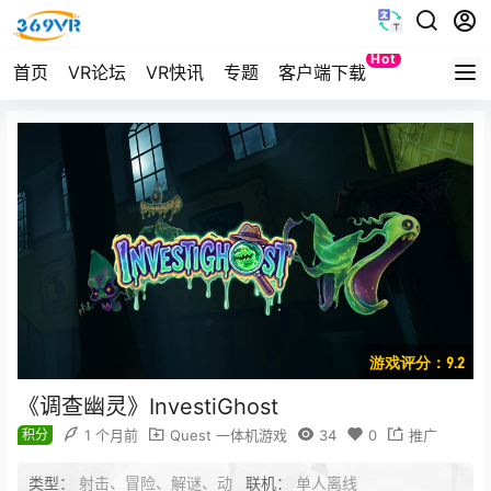
Hot
首页
VR论坛
VR快讯
专题
客户端下载
Quest
游戏评分：9.2
《调查幽灵》InvestiGhost
积分
1 个月前
Quest 一体机游戏
34
0
推广
类型：
射击、冒险、解谜、动
联机：
单人离线