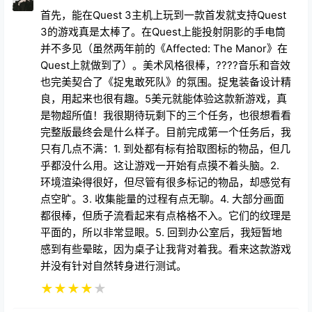
首先，能在Quest 3主机上玩到一款首发就支持Quest
3的游戏真是太棒了。在Quest上能投射阴影的手电筒
并不多见（虽然两年前的《Affected: The Manor》在
Quest上就做到了）。美术风格很棒，????音乐和音效
也完美契合了《捉鬼敢死队》的氛围。捉鬼装备设计精
良，用起来也很有趣。5美元就能体验这款新游戏，真
是物超所值！我很期待玩剩下的三个任务，也很想看看
完整版最终会是什么样子。目前完成第一个任务后，我
只有几点不满：1. 到处都有标有拾取图标的物品，但几
乎都没什么用。这让游戏一开始有点摸不着头脑。2.
环境渲染得很好，但尽管有很多标记的物品，却感觉有
点空旷。3. 收集能量的过程有点无聊。4. 大部分画面
都很棒，但质子流看起来有点格格不入。它们的纹理是
平面的，所以非常显眼。5. 回到办公室后，我短暂地
感到有些晕眩，因为桌子让我背对着我。看来这款游戏
并没有针对自然转身进行测试。
★
★
★
★
★