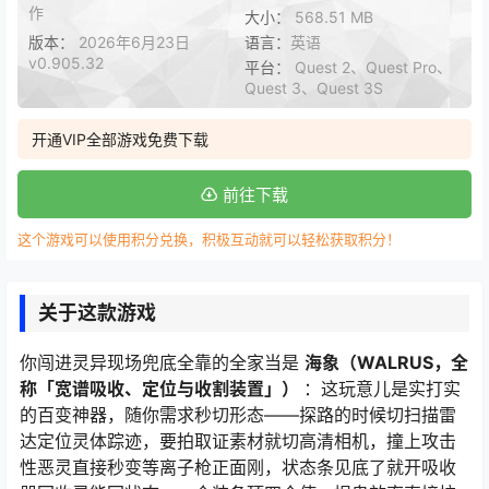
作
大小：
568.51 MB
版本：
2026年6月23日
语言：
英语
v0.905.32
平台：
Quest 2、Quest Pro、
Quest 3、Quest 3S
开通VIP全部游戏免费下载
前往下载
这个游戏可以使用积分兑换，积极互动就可以轻松获取积分！
关于这款游戏
你闯进灵异现场兜底全靠的全家当是
海象（WALRUS，全
称「宽谱吸收、定位与收割装置」）
：这玩意儿是实打实
的百变神器，随你需求秒切形态——探路的时候切扫描雷
达定位灵体踪迹，要拍取证素材就切高清相机，撞上攻击
性恶灵直接秒变等离子枪正面刚，状态条见底了就开吸收