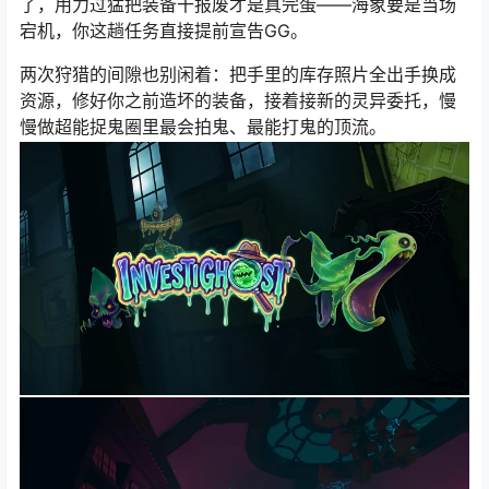
了，用力过猛把装备干报废才是真完蛋——海象要是当场
宕机，你这趟任务直接提前宣告GG。
两次狩猎的间隙也别闲着：把手里的库存照片全出手换成
资源，修好你之前造坏的装备，接着接新的灵异委托，慢
慢做超能捉鬼圈里最会拍鬼、最能打鬼的顶流。