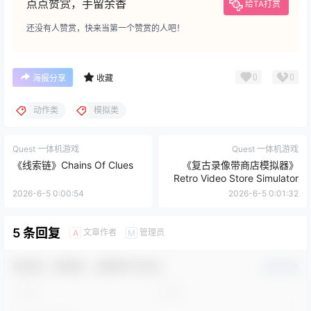
点点赞赏，手留余香
给TA打赏
还没有人赞赏，快来当第一个赞赏的人吧！
0
0
海报分享
收藏
动作类
模拟类
Quest 一体机游戏
Quest 一体机游戏
《线索链》Chains Of Clues
《复古录像带商店模拟器》
Retro Video Store Simulator
2026-6-5 0:00:54
2026-6-5 0:01:32
5 条回复
文章作者
管理员
A
M
欢迎您，新朋友，感谢参与互动！
确认修改