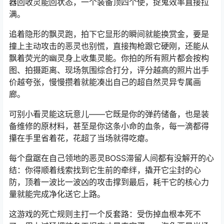
器回收灵能回状态，一个装备顶四个使，捉鬼效率直接拉
满。
追着隐形的飘灵跑，拍下它显形的瞬间就能换赏金，要是
撞上主动攻击的恶灵也别慌，直接掏枪跟它硬刚，还能从
飘着荧光的幽灵身上收集灵能。你拍的所有照片都会按构
图、拍摄距离、现场氛围综合打分，评分越高的照片出手
价越夸张，慢慢攒着就能凑出自己的超自然灵异专属画
廊。
可别小看灵能这玩意儿——它既是你的弹药储备，也是装
备维修的原材料，甚至是你这条小命的血条，每一滴都得
攥在手里省着花，花超了当场就得吃瘪。
每个盘踞在自己领地的恶灵BOSS滞留人间都有没解开的心
结：你得顺着线索找到它生前的牵绊，撬开它尘封的心
防，顶着一波比一波凶的攻击撑到最后，耗干它的核心力
量就能完成净化送它上路。
这游戏的死亡规则主打一个反套路：受伤掉血根本死不