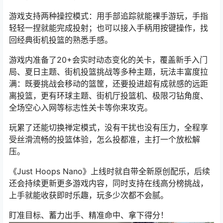
游戏支持两种操控模式：用手部追踪就能裸手游玩，手指
轻轻一捏就能完成投射；也可以接入手柄用按键操作，找
回经典街机投篮的熟悉手感。
游戏内准备了20+会实时动态变化的关卡，覆盖新手入门
局、夏日主题、街机投篮挑战等多种主题，玩法丰富度拉
满：既要挑战会移动的篮筐，还要投进超有成就感的远距
离投篮，更有环球主题、街机厅投篮机、极限刁钻角度、
全场空心入网等标志性关卡等你来攻克。
玩累了还能切换禅定模式，没有干扰也没有压力，全程享
受丝滑流畅的投篮体验，怎么投都准，主打一个放松解
压。
《Just Hoops Nano》上线时就自带全新原创配乐，后续
还会持续更新更多游戏内容，同时支持在线高分榜挑战，
上手就能收获即时乐趣，玩多少次都不会腻。
盯准目标、蓄力出手、精准命中、拿下得分！