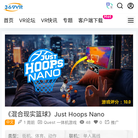
Hot
首页
VR论坛
VR快讯
专题
客户端下载
Quest
游戏评分：10.0
《混合现实篮球》Just Hoops Nano
中文
1 周前
Quest 一体机游戏
48
0
推广
类型：
街机、体育、动作
联机：
单人离线