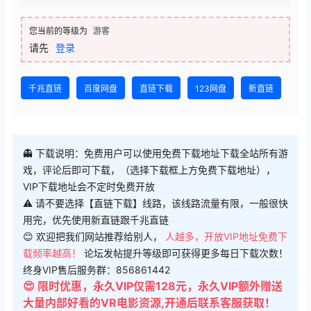
您当前的等级为
游客
请先
登录
千兆直链
百度网盘
直链下载
123网盘
新直链
👻 下载说明：免费用户可以使用免费下载地址下载全站所有游
戏，评论后即可下载，（选择下载框上方免费下载地址），
VIP下载地址会不定时免费开放
⚠ 请不要选择【直链下载】线路，该线路流量有限，一般很快
用完，优先使用新直链跟千兆直链
😊 欢迎把我们网站推荐给别人，
人越多，开放VIP地址免费下
载频率越高！
论坛发帖提升等级即可获得更多每日下载次数！
终身VIP售后服务群：856861442
😍 限时优惠，永久VIP仅需128元，永久VIP额外赠送
大量内部好看的VR电影资源,开通后联系客服获取！
😍 想体验极速下载？可以筛选免费游戏进行测试！另外，我们