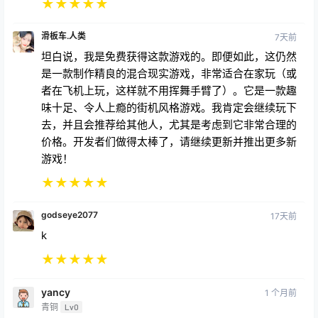
滑板车.人类
7天前
坦白说，我是免费获得这款游戏的。即便如此，这仍然
是一款制作精良的混合现实游戏，非常适合在家玩（或
者在飞机上玩，这样就不用挥舞手臂了）。它是一款趣
味十足、令人上瘾的街机风格游戏。我肯定会继续玩下
去，并且会推荐给其他人，尤其是考虑到它非常合理的
价格。开发者们做得太棒了，请继续更新并推出更多新
游戏！
★
★
★
★
★
godseye2077
17天前
k
★
★
★
★
★
yancy
1 个月前
青铜
Lv0
上头显后，游戏的画面和手感都远超预告片。用眼睛控