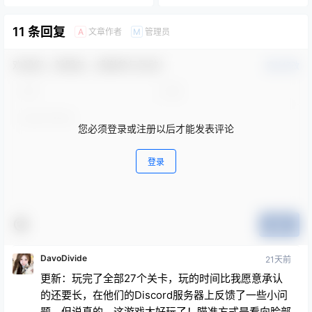
11 条回复
文章作者
管理员
A
M
欢迎您，新朋友，感谢参与互动！
确认修改
您必须登录或注册以后才能发表评论
登录
提交
DavoDivide
21天前
更新：玩完了全部27个关卡，玩的时间比我愿意承认
的还要长，在他们的Discord服务器上反馈了一些小问
题，但说真的，这游戏太好玩了！瞄准方式是看向脸部
中心，按住再松开就能投篮。弹道会显示投篮轨迹，但