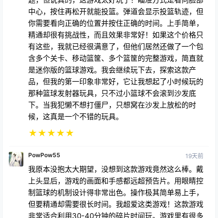
你需要看向正确的位置并按住正确的时间。上手简单，
精通却很有挑战性，而且效果非常好！如果这个价格只
有这些，我就已经很满意了，但他们居然还做了一个包
含多个关卡、移动篮筐、多个篮筐的完整游戏，简直就
是迷你版的篮球游戏。我会继续玩下去，探索这款产
品，但我的第一印象非常好，它让我想起了小时候玩的
那种篮球发射器玩具，只不过小篮球不会滚到沙发底
下。当我犯懒不想打僵尸，只想窝在沙发上放松的时
候，这真是一个不错的玩具。
★
★
★
★
★
PowPow55
19天前
我原本没抱太大期望，没想到这款游戏竟然这么棒。戴
上头显后，游戏的画面和手感都远超预告片。用眼睛控
制篮球的机制设计得非常出色。操作极其简单易上手，
但要精通却需要很长时间。我超爱这类游戏！这款游戏
非常适合利用30-40分钟的碎片时间玩。游戏里有很多
关卡和不同的游戏模式。我希望游戏能增加一些奖励，