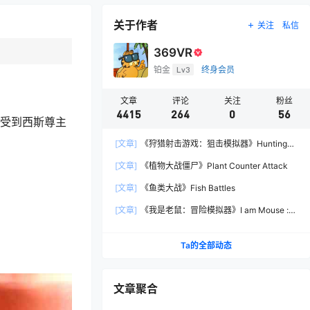
关于作者
关注
私信
369VR
铂金
Lv3
终身会员
文章
评论
关注
粉丝
4415
264
0
56
己受到西斯尊主
[文章]
《狩猎射击游戏：狙击模拟器》Hunting
Shooter: Sniper Simulator
[文章]
《植物大战僵尸》Plant Counter Attack
[文章]
《鱼类大战》Fish Battles
[文章]
《我是老鼠：冒险模拟器》I am Mouse :
Adventure Simulator
。
Ta的全部动态
文章聚合