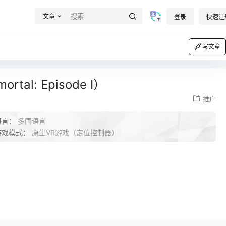
文章
登录
快速注
写文章
l: Episode I）
推广
语言：
多国语言
游戏模式：
原生VR游戏（定位控制器）