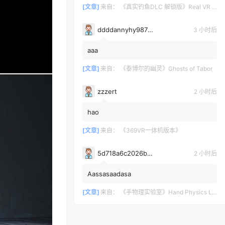
[文章]
来自：
《真实钓鱼DLC 解锁版》Real VR Fishing DLC
ddddannyhy987878
3 小时后
aaa
[文章]
来自：
《泰博尔的幽灵》Ghosts of Tabor
zzzert
2 小时后
hao
[文章]
来自：
《369VR一体机版本》
5d718a6c2026b3700bdc0c971e6d75361628
2 小时后
Aassasaadasa
[文章]
来自：
《手物理实验室》Hand Physics Lab