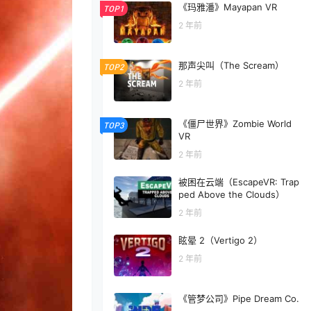
《玛雅潘》Mayapan VR
TOP1
2 年前
那声尖叫（The Scream）
TOP2
2 年前
《僵尸世界》Zombie World
TOP3
VR
2 年前
被困在云端（EscapeVR: Trap
ped Above the Clouds）
2 年前
眩晕 2（Vertigo 2）
2 年前
《管梦公司》Pipe Dream Co.