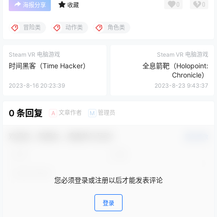
0
0
海报分享
收藏
冒险类
动作类
角色类
Steam VR 电脑游戏
Steam VR 电脑游戏
时间黑客（Time Hacker）
全息箭靶（Holopoint:
Chronicle）
2023-8-16 20:23:39
2023-8-23 9:43:37
0 条回复
文章作者
管理员
A
M
欢迎您，新朋友，感谢参与互动！
确认修改
您必须登录或注册以后才能发表评论
登录