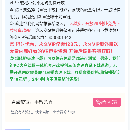
VIP下载地址会不定时免费开放
⚠ 请不要选择【直链下载】线路，该线路流量有限，一般很快
用完，优先使用新直链跟千兆直链
😊 欢迎把我们网站推荐给别人，
人越多，开放VIP地址免费下
载频率越高！
论坛发帖提升等级即可获得更多每日下载次数！
终身VIP售后服务群：856861442
😍 限时优惠，永久VIP仅需128元，永久VIP额外赠送
大量内部好看的VR电影资源,开通后联系客服获取！
😍 想体验极速下载？可以筛选免费游戏进行测试！另外，我们
的PC客户端跟一体机客户端提供三条高速直链下载通道，无
需开通网盘会员即可享受高速下载。月费会员价格现临时降低
至18元/月，24小时内不满意随时退款！
点点赞赏，手留余香
给TA打赏
还没有人赞赏，快来当第一个赞赏的人吧！