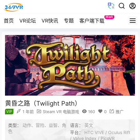
Hot
首页
VR论坛
VR快讯
专题
客户端下载
Quest
黄昏之路（Twilight Path）
VIP
1 年前
Steam VR 电脑游戏
160
0
推广
类型：
动作、冒险、益智、角
语言：
英文
色
平台：
HTC VIVE / Oculus Rift
/ Valve Index / PicoVR