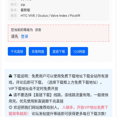
格式：
zip
版本：
最新版
兼容：
HTC VIVE / Oculus / Valve Index / PicoVR
您当前的等级为
游客
请先
登录
千兆直链
百度网盘
直链下载
123网盘
👻 下载说明：免费用户可以使用免费下载地址下载全站所有游
戏，评论后即可下载，（选择下载框上方免费下载地址），
VIP下载地址会不定时免费开放
⚠ 请不要选择【直链下载】线路，该线路流量有限，一般很快
用完，优先使用新直链跟千兆直链
😊 欢迎把我们网站推荐给别人，
人越多，开放VIP地址免费下
载频率越高！
论坛发帖提升等级即可获得更多每日下载次数！