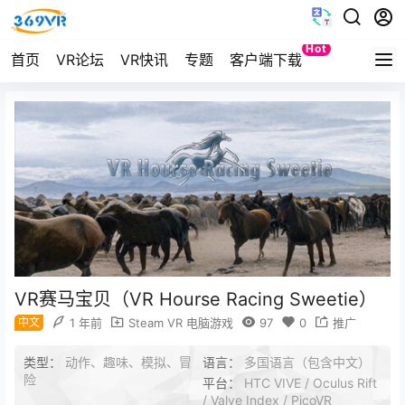
Hot
首页
VR论坛
VR快讯
专题
客户端下载
Quest
VR赛马宝贝（VR Hourse Racing Sweetie）
中文
1 年前
Steam VR 电脑游戏
97
0
推广
类型：
动作、趣味、模拟、冒
语言：
多国语言（包含中文）
险
平台：
HTC VIVE / Oculus Rift
/ Valve Index / PicoVR