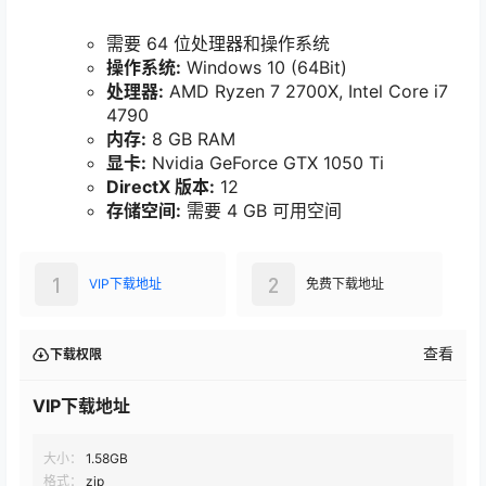
需要 64 位处理器和操作系统
操作系统:
Windows 10 (64Bit)
处理器:
AMD Ryzen 7 2700X, Intel Core i7
4790
内存:
8 GB RAM
显卡:
Nvidia GeForce GTX 1050 Ti
DirectX 版本:
12
存储空间:
需要 4 GB 可用空间
1
2
VIP下载地址
免费下载地址
查看
下载权限
VIP下载地址
大小：
1.58GB
格式：
zip