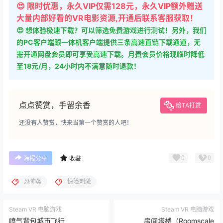
😍 限时优惠，永久VIP仅需128元，永久VIP额外赠送
大量内部好看的VR电影资源,开通后联系客服获取！
😍 想体验极速下载？可以筛选免费游戏进行测试！另外，我们
的PC客户端跟一体机客户端提供三条高速直链下载通道，无
需开通网盘会员即可享受高速下载。月费会员价格现临时降低
至18元/月，24小时内不满意随时退款！
点点赞赏，手留余香
给TA打赏
还没有人赞赏，快来当第一个赞赏的人吧！
0
0
海报分享
收藏
恐怖类
惊险刺激
Steam VR 电脑游戏
Steam VR 电脑游戏
喷气背包城市飞行
房间塔楼（Roomscale