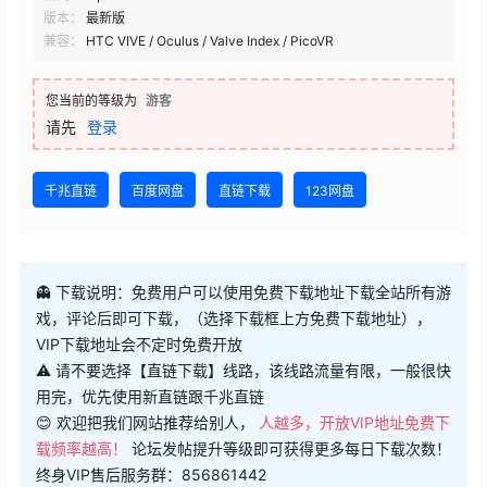
版本：
最新版
兼容：
HTC VIVE / Oculus / Valve Index / PicoVR
您当前的等级为
游客
请先
登录
千兆直链
百度网盘
直链下载
123网盘
👻 下载说明：免费用户可以使用免费下载地址下载全站所有游
戏，评论后即可下载，（选择下载框上方免费下载地址），
VIP下载地址会不定时免费开放
⚠ 请不要选择【直链下载】线路，该线路流量有限，一般很快
用完，优先使用新直链跟千兆直链
😊 欢迎把我们网站推荐给别人，
人越多，开放VIP地址免费下
载频率越高！
论坛发帖提升等级即可获得更多每日下载次数！
终身VIP售后服务群：856861442