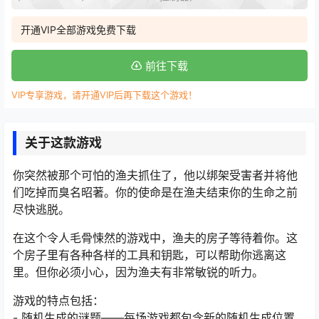
开通VIP全部游戏免费下载
前往下载
VIP专享游戏，请开通VIP后再下载这个游戏！
关于这款游戏
你突然被那个可怕的渔夫抓住了，他以绑架受害者并将他
们吃掉而臭名昭著。你的使命是在渔夫结束你的生命之前
尽快逃脱。
在这个令人毛骨悚然的游戏中，渔夫的房子等待着你。这
个房子里有各种各样的工具和钥匙，可以帮助你逃离这
里。但你必须小心，因为渔夫有非常敏锐的听力。
游戏的特点包括：
- 随机生成的谜题——每场游戏都包含新的随机生成位置，