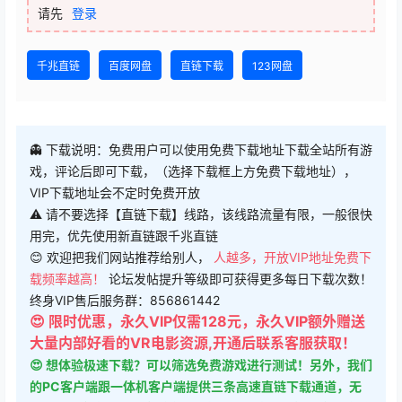
请先
登录
千兆直链
百度网盘
直链下载
123网盘
👻 下载说明：免费用户可以使用免费下载地址下载全站所有游
戏，评论后即可下载，（选择下载框上方免费下载地址），
VIP下载地址会不定时免费开放
⚠ 请不要选择【直链下载】线路，该线路流量有限，一般很快
用完，优先使用新直链跟千兆直链
😊 欢迎把我们网站推荐给别人，
人越多，开放VIP地址免费下
载频率越高！
论坛发帖提升等级即可获得更多每日下载次数！
终身VIP售后服务群：856861442
😍 限时优惠，永久VIP仅需128元，永久VIP额外赠送
大量内部好看的VR电影资源,开通后联系客服获取！
😍 想体验极速下载？可以筛选免费游戏进行测试！另外，我们
的PC客户端跟一体机客户端提供三条高速直链下载通道，无