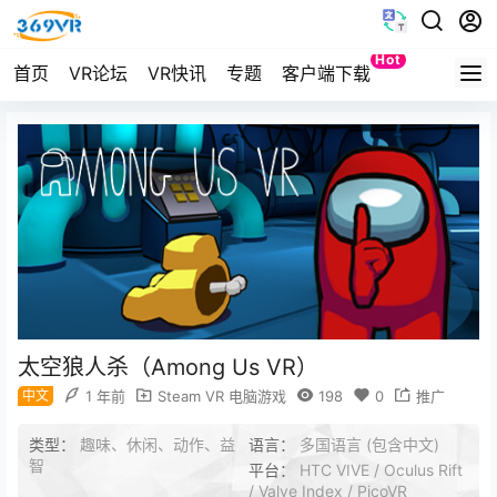
Hot
首页
VR论坛
VR快讯
专题
客户端下载
Quest
太空狼人杀（Among Us VR）
中文
1 年前
Steam VR 电脑游戏
198
0
推广
类型：
趣味、休闲、动作、益
语言：
多国语言 (包含中文)
智
平台：
HTC VIVE / Oculus Rift
/ Valve Index / PicoVR