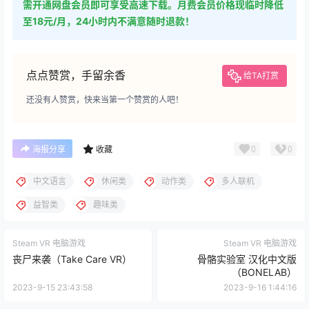
需开通网盘会员即可享受高速下载。月费会员价格现临时降低
至18元/月，24小时内不满意随时退款！
点点赞赏，手留余香
给TA打赏
还没有人赞赏，快来当第一个赞赏的人吧！
0
0
海报分享
收藏
中文语言
休闲类
动作类
多人联机
益智类
趣味类
Steam VR 电脑游戏
Steam VR 电脑游戏
丧尸来袭（Take Care VR）
骨骼实验室 汉化中文版
（BONELAB）
2023-9-15 23:43:58
2023-9-16 1:44:16