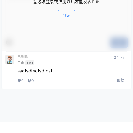
您必须登录或注册以后才能发表评论
登录
提交
已删除
2 年前
青铜
Lv0
asdfsdfsdfsdfdsf
回复
0
0