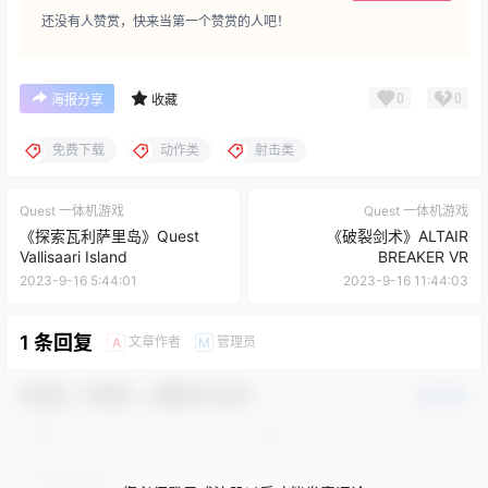
还没有人赞赏，快来当第一个赞赏的人吧！
0
0
海报分享
收藏
免费下载
动作类
射击类
Quest 一体机游戏
Quest 一体机游戏
《探索瓦利萨里岛》Quest
《破裂剑术》ALTAIR
Vallisaari Island
BREAKER VR
2023-9-16 5:44:01
2023-9-16 11:44:03
1 条回复
文章作者
管理员
A
M
欢迎您，新朋友，感谢参与互动！
确认修改