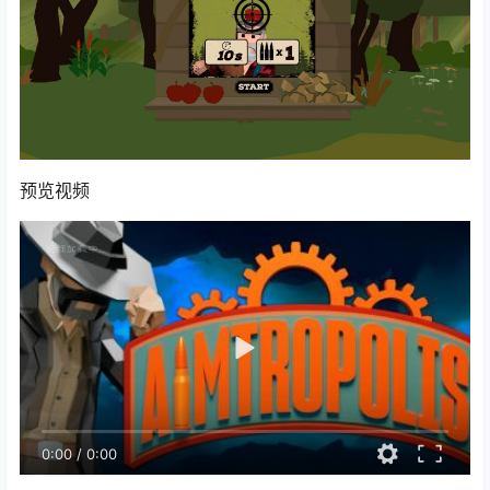
预览视频
0:00
/
0:00