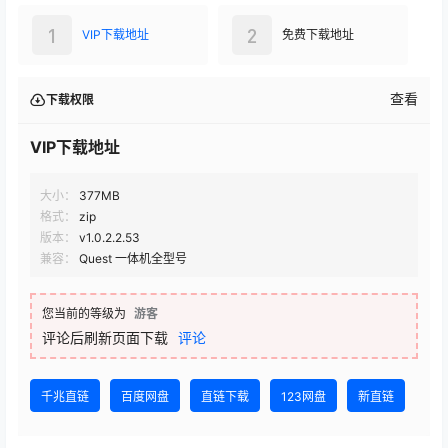
1
2
VIP下载地址
免费下载地址
查看
下载权限
VIP下载地址
大小：
377MB
格式：
zip
版本：
v1.0.2.2.53
兼容：
Quest 一体机全型号
您当前的等级为
游客
评论后刷新页面下载
评论
千兆直链
百度网盘
直链下载
123网盘
新直链