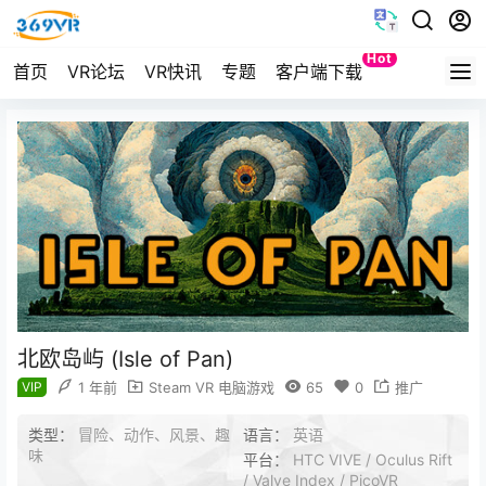
Hot
首页
VR论坛
VR快讯
专题
客户端下载
Quest
北欧岛屿 (Isle of Pan)
VIP
1 年前
Steam VR 电脑游戏
65
0
推广
类型：
冒险、动作、风景、趣
语言：
英语
味
平台：
HTC VIVE / Oculus Rift
/ Valve Index / PicoVR