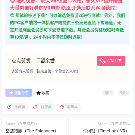
😍 限时优惠，永久VIP仅需128元，永久VIP额外赠送
大量内部好看的VR电影资源,开通后联系客服获取！
😍 想体验极速下载？可以筛选免费游戏进行测试！另外，我们
的PC客户端跟一体机客户端提供三条高速直链下载通道，无
需开通网盘会员即可享受高速下载。月费会员价格现临时降低
至18元/月，24小时内不满意随时退款！
点点赞赏，手留余香
给TA打赏
还没有人赞赏，快来当第一个赞赏的人吧！
0
0
海报分享
收藏
休闲类
益智类
趣味类
Steam VR 电脑游戏
Steam VR 电脑游戏
空战猎鹰（The Falconeer）
时间锁（TimeLock VR）