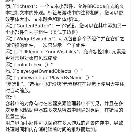
添加“richtext”：一个文本小部件，允许BBCode样式的文
本控制文本的外观。标签与游戏中的注释相同，您可以更
改字体大小、文本颜色和粗体/斜体。
添加“ContentButton”：一个按钮，您可以在其中添加另一
个小部件作为子组件（类似于边框）
添加“WidgetSwitcher”：可以包含多个子组件并在它们之
间切换的组件，一次只显示一个子组件
添加了“UIElement.ZoomVisibility”，允许您控制UI元素是
否对常规对象可见或缩放
添加“color.tohex（）”
添加“player.getOwnedObjects（）”
添加“gameworld.getPlayerByName（）”
“复选框”、“选择框”和“滑块”元素现在在视觉上使用大字体
时自动缩放。
修理
容器中的对象有时在容器资源管理器中不可见，并且在多
次复制和粘贴容器或多次从容器中删除对象后，在错误的
位置生成。
用户界面小部件可以保留在多人游戏的背景内存中，导致
处理时间和内存消耗随着时间的推移而增加。