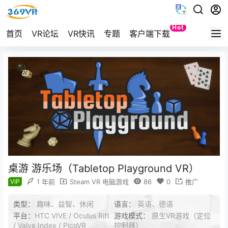
Hot
首页
VR论坛
VR快讯
专题
客户端下载
Quest
桌游 游乐场（Tabletop Playground VR）
VIP
1 年前
Steam VR 电脑游戏
86
0
推广
类型：
趣味、益智、休闲
语言：
英语、德语
平台：
HTC VIVE / Oculus Rift
游戏模式：
原生VR游戏（定位
/ Valve Index / PicoVR
控制器）