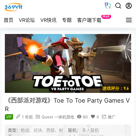
Hot
首页
VR论坛
VR快讯
专题
客户端下载
Quest
游戏评分：9.6
《西部派对游戏》Toe To Toe Party Games V
R
VIP
1 年前
Quest 一体机游戏
80
0
推广
类型：
枪战、对决、西部、射
联机：
多人联机
击