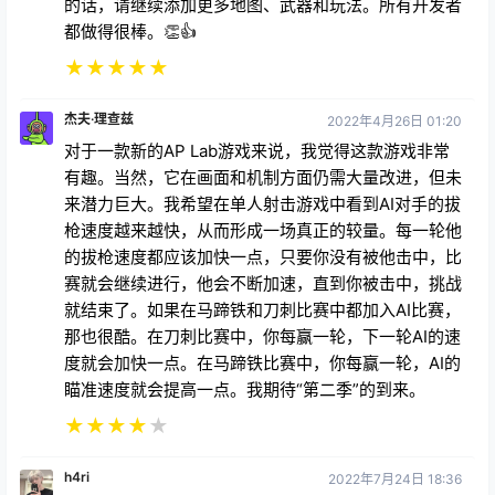
的话，请继续添加更多地图、武器和玩法。所有开发者
都做得很棒。👏👍
★
★
★
★
★
杰夫·理查兹
2022年4月26日 01:20
对于一款新的AP Lab游戏来说，我觉得这款游戏非常
有趣。当然，它在画面和机制方面仍需大量改进，但未
来潜力巨大。我希望在单人射击游戏中看到AI对手的拔
枪速度越来越快，从而形成一场真正的较量。每一轮他
的拔枪速度都应该加快一点，只要你没有被他击中，比
赛就会继续进行，他会不断加速，直到你被击中，挑战
就结束了。如果在马蹄铁和刀刺比赛中都加入AI比赛，
那也很酷。在刀刺比赛中，你每赢一轮，下一轮AI的速
度就会加快一点。在马蹄铁比赛中，你每赢一轮，AI的
瞄准速度就会提高一点。我期待“第二季”的到来。
★
★
★
★
★
h4ri
2022年7月24日 18:36