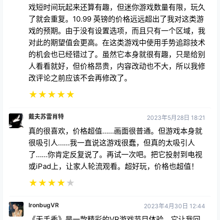
戏短时间玩起来还算有趣，但迷你游戏数量有限，玩久
了就会重复。10.99 英镑的价格远远超出了我对这类游
戏的预期。由于没有设置选项，而且只有一个区域，我
对此的期望值会更高。在这类游戏中使用手势追踪技术
的机会也已经错过了。虽然它本身就很有趣，只是给别
人看看就好，但价格昂贵，内容改动也不大，所以我修
改评论之前应该不会再修改了。
★
★
★
★
★
戴夫苏雷肖特
2023年5月28日 18:21
真的很喜欢，价格超值……画面很普通。但游戏本身就
很吸引人……我一直说这游戏很蠢，但真的太吸引人
了……你肯定反复说了。再试一次吧。把它投射到电视
或iPad上，让家人轮流观看。超好玩，价格也超值！
★
★
★
★
★
IronbugVR
2023年4月30日 12:44
《无手秀》是一款精彩的VR游戏节目体验。它让我回