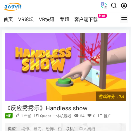
Hot
首页
VR论坛
VR快讯
专题
客户端下载
Quest
游戏评分：7.4
《反应秀秀乐》Handless show
VIP
1 年前
Quest 一体机游戏
64
0
推广
类型：
动作、暴力、恐怖、街
联机：
单人离线