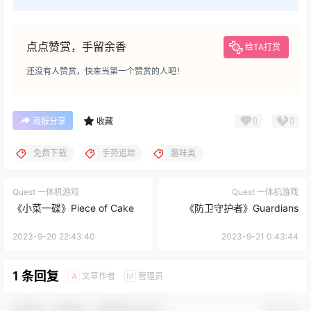
点点赞赏，手留余香
给TA打赏
还没有人赞赏，快来当第一个赞赏的人吧！
0
0
海报分享
收藏
免费下载
手势追踪
趣味类
Quest 一体机游戏
Quest 一体机游戏
《小菜一碟》Piece of Cake
《防卫守护者》Guardians
2023-9-20 22:43:40
2023-9-21 0:43:44
1 条回复
文章作者
管理员
A
M
欢迎您，新朋友，感谢参与互动！
确认修改