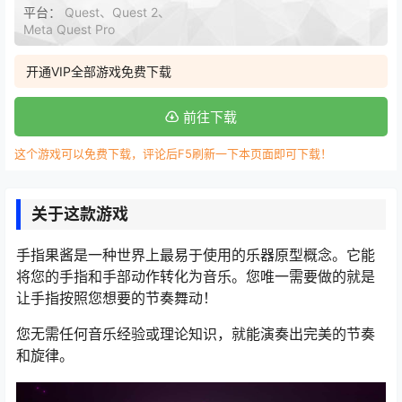
平台：
Quest、Quest 2、
Meta Quest Pro
开通VIP全部游戏免费下载
前往下载
这个游戏可以免费下载，评论后F5刷新一下本页面即可下载！
关于这款游戏
手指果酱是一种世界上最易于使用的乐器原型概念。它能
将您的手指和手部动作转化为音乐。您唯一需要做的就是
让手指按照您想要的节奏舞动！
您无需任何音乐经验或理论知识，就能演奏出完美的节奏
和旋律。