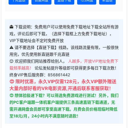
👻 下载说明：免费用户可以使用免费下载地址下载全站所有游
戏，评论后即可下载，（选择下载框上方免费下载地址），
VIP下载地址会不定时免费开放
⚠ 请不要选择【直链下载】线路，该线路流量有限，一般很快
用完，优先使用新直链跟千兆直链
😊 欢迎把我们网站推荐给别人，
人越多，开放VIP地址免费下
载频率越高！
论坛发帖提升等级即可获得更多每日下载次数！
终身VIP售后服务群：856861442
😍 限时优惠，永久VIP仅需128元，永久VIP额外赠送
大量内部好看的VR电影资源,开通后联系客服获取！
😍 想体验极速下载？可以筛选免费游戏进行测试！另外，我们
的PC客户端跟一体机客户端提供三条高速直链下载通道，无
需开通网盘会员即可享受高速下载。月费会员价格现临时降低
至18元/月，24小时内不满意随时退款！
点点赞赏，手留余香
给TA打赏
还没有人赞赏，快来当第一个赞赏的人吧！