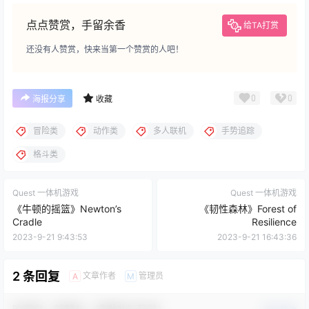
0
0
海报分享
收藏
冒险类
动作类
多人联机
手势追踪
格斗类
Quest 一体机游戏
Quest 一体机游戏
《牛顿的摇篮》Newton’s
《韧性森林》Forest of
Cradle
Resilience
2023-9-21 9:43:53
2023-9-21 16:43:36
2 条回复
文章作者
管理员
A
M
欢迎您，新朋友，感谢参与互动！
确认修改