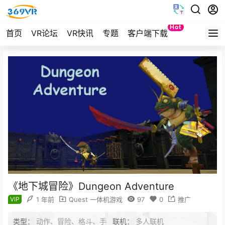
Hot
首页
VR论坛
VR快讯
专题
客户端下载
Quest
《地下城冒险》Dungeon Adventure
VIP
1 年前
Quest 一体机游戏
97
0
推广
类型：
动作、冒险、格斗、手
联机：
多人联机