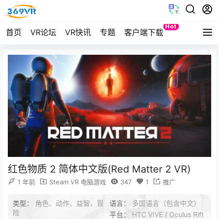
Hot
首页
VR论坛
VR快讯
专题
客户端下载
Quest
红色物质 2 简体中文版(Red Matter 2 VR)
1 年前
Steam VR 电脑游戏
347
1
推广
类型：
角色、动作、益智、冒
语言：
多国语言（包含中文）
险
平台：
HTC VIVE / Oculus Rift