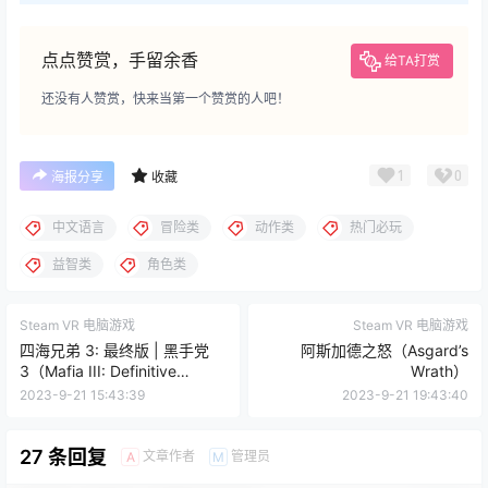
点点赞赏，手留余香
给TA打赏
还没有人赞赏，快来当第一个赞赏的人吧！
1
0
海报分享
收藏
中文语言
冒险类
动作类
热门必玩
益智类
角色类
Steam VR 电脑游戏
Steam VR 电脑游戏
四海兄弟 3: 最终版 | 黑手党
阿斯加德之怒（Asgard’s
3（Mafia III: Definitive
Wrath）
Edition）
2023-9-21 15:43:39
2023-9-21 19:43:40
27 条回复
文章作者
管理员
A
M