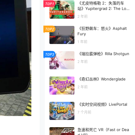
《尤皮特格勒 2：失落的车
TOP1
站》Yupitergrad 2: The Lost
Station
2 年前
《狂野飙车：怒火》Asphalt
TOP2
Fury
1 年前
《瑞拉霰弹枪》Rilla Shotgun
TOP3
2 年前
《奇幻丛林》Wonderglade
2 年前
《实时空间视频》LivePortal
7 个月前
急速和死亡 VR（Fast or Dea