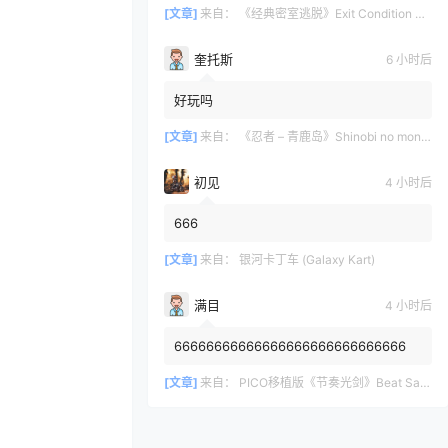
[文章]
来自：
《经典密室逃脱》Exit Condition One
奎托斯
6 小时后
好玩吗
[文章]
来自：
《忍者 – 青鹿岛》Shinobi no mono – Preface
初见
4 小时后
666
[文章]
来自：
银河卡丁车 (Galaxy Kart)
满目
4 小时后
66666666666666666666666666666
[文章]
来自：
PICO移植版《节奏光剑》Beat Saber 一体机游戏