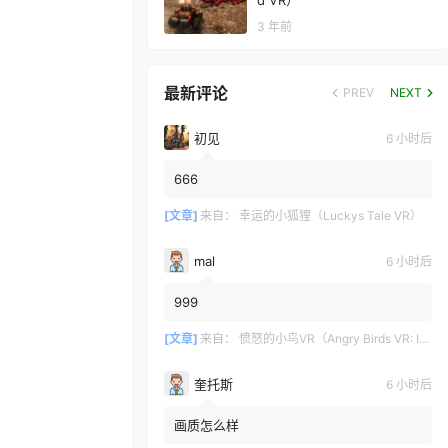
d VR）
3 年前
最新评论
PREV
NEXT
初见
6 小时后
666
[文章]
来自：
幸运的小狐狸（Luckys Tale VR）
mal
6 小时后
999
[文章]
来自：
愤怒的小鸟VR（Angry Birds VR: Isle of Pigs）
奎托斯
6 小时后
画质怎么样