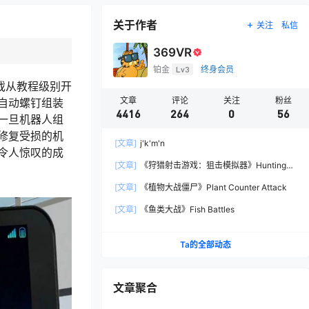
关于作者
关注
私信
369VR
铂金
Lv3
终身会员
戏从教程级别开
文章
评论
关注
粉丝
自动螺钉组装
4416
264
0
56
一旦机器人组
修复受损的机
[文章]
j'k'm'n
令人惊叹的成
[文章]
《狩猎射击游戏：狙击模拟器》Hunting
Shooter: Sniper Simulator
[文章]
《植物大战僵尸》Plant Counter Attack
[文章]
《鱼类大战》Fish Battles
Ta的全部动态
文章聚合