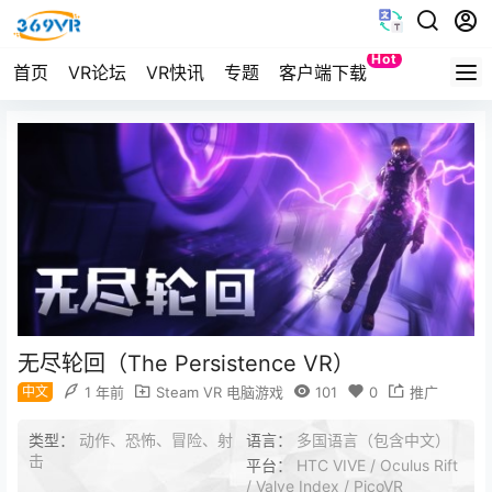
Hot
首页
VR论坛
VR快讯
专题
客户端下载
Quest
无尽轮回（The Persistence VR）
中文
1 年前
Steam VR 电脑游戏
101
0
推广
类型：
动作、恐怖、冒险、射
语言：
多国语言（包含中文）
击
平台：
HTC VIVE / Oculus Rift
/ Valve Index / PicoVR