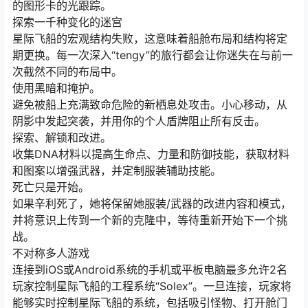
的图形卡的光跟踪。
探索一千种变化的迷宫
星际飞船的宏观结构失败，这意味着船舱布局和结构将定
期更换。每一次深入“tengy”的旅行都会让你迷失在与前一
次截然不同的布局中。
使用黑暗和掩护。
避免被船上充满致命危险的新栖息处攻击。小心移动，从
阴影中发起突袭，并用你的个人盾牌阻止所有反击。
探索、解锁和改进。
收集DNA材料以提高生命点、力量和防御技能，获取材料
和图案以增强武器，并定制服装辅助技能。
死亡只是开始。
如果辛利死了，她将保留她服装/武器的改进内容和模式，
并将意识上传到一个新的克隆中，等待重新开始下一个挑
战。
不对称多人游戏
连接到iOS或Android系统的手机或平板电脑最多允许2名
玩家控制星际飞船的工程系统“Solex”。一旦连接，玩家将
能够实时控制星际飞船的系统，包括吸引怪物、打开舱门