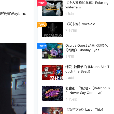
《令人放松的瀑布》Relaxing
TOP1
Waterfalls
是Weyland
1 年前
《沃卡洛》Vocalolo
TOP2
7 个月前
Oculus Quest 动画《咕噜米
TOP3
的眼睛》Gloomy Eyes
2 年前
绊爱-触摸节拍 (Kizuna AI – T
ouch the Beat!）
2 年前
复古都市的秘密2（Retropolis
2: Never Say Goodbye）
4 个月前
《激光窃贼》Laser Thief