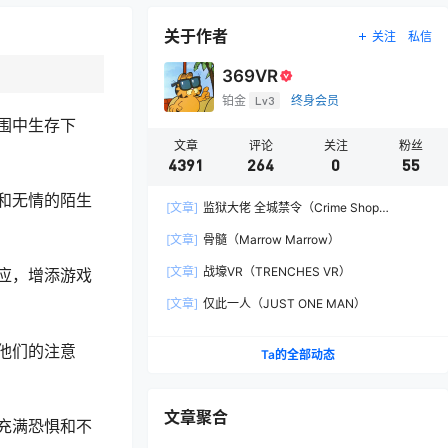
关于作者
关注
私信
369VR
铂金
Lv3
终身会员
围中生存下
文章
评论
关注
粉丝
。
4391
264
0
55
和无情的陌生
[文章]
监狱大佬 全城禁令（Crime Shop
Simulator: A Prison Boss Game）
[文章]
骨髓（Marrow Marrow）
[文章]
战壕VR（TRENCHES VR）
应，增添游戏
[文章]
仅此一人（JUST ONE MAN）
他们的注意
Ta的全部动态
文章聚合
充满恐惧和不