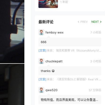
1 年前
最新评论
PREV
NEXT
femboy wex
7 小时后
666
[文章]
来自：
瑞克和莫蒂 VR（RickandMorty:VirtualRick-ality）
chuckiepatt
3 小时后
thanks 😀
[文章]
来自：
《真实钓鱼DLC 解锁版》Real VR Fishing DLC
qwe520
57 分钟后
物有所值，而且界面美观，可以让你重温那
些你原本想遗忘的3D蓝光光碟。很高兴