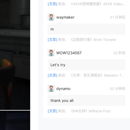
4XVR让它们重获新生。画面...
[文章]
来自：
《4XVR视频播放器》4XVR Video Player
waymaker
31 分钟后
m
[文章]
来自：
《边缘旅行者》Brink Traveler
WOW1234567
54 秒前
Let's try
[文章]
来自：
《大师：音乐演唱会》Maestro: The Masterclass
dynamo
20 分钟前
thank you all
[文章]
来自：
《MR台球》MiRacle Pool