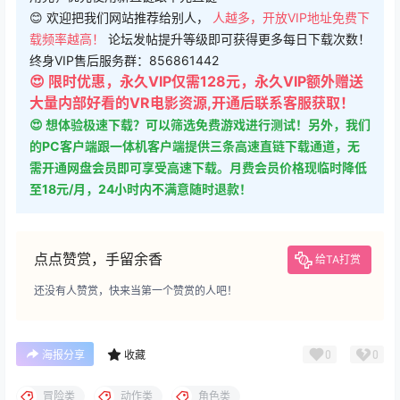
😊 欢迎把我们网站推荐给别人，
人越多，开放VIP地址免费下
载频率越高！
论坛发帖提升等级即可获得更多每日下载次数！
终身VIP售后服务群：856861442
😍 限时优惠，永久VIP仅需128元，永久VIP额外赠送
大量内部好看的VR电影资源,开通后联系客服获取！
😍 想体验极速下载？可以筛选免费游戏进行测试！另外，我们
的PC客户端跟一体机客户端提供三条高速直链下载通道，无
需开通网盘会员即可享受高速下载。月费会员价格现临时降低
至18元/月，24小时内不满意随时退款！
点点赞赏，手留余香
给TA打赏
还没有人赞赏，快来当第一个赞赏的人吧！
0
0
海报分享
收藏
冒险类
动作类
角色类