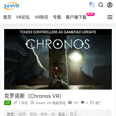
Hot
首页
VR论坛
VR快讯
专题
客户端下载
Quest
克罗诺斯（Chronos VR）
VIP
1 年前
Steam VR 电脑游戏
110
0
推广
类型：
动作、冒险、角色、扮
语言：
英文