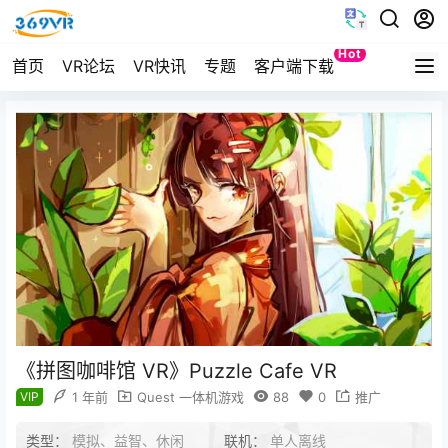
Hot
首页
VR论坛
VR快讯
专题
客户端下载
Quest
《拼图咖啡馆 VR》Puzzle Cafe VR
VIP
1 年前
Quest 一体机游戏
88
0
推广
类型：
模拟、益智、休闲
联机：
单人离线