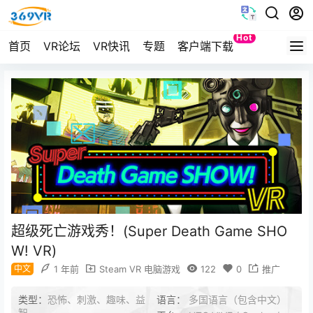
Hot
首页
VR论坛
VR快讯
专题
客户端下载
Quest
超级死亡游戏秀！(Super Death Game SHO
W! VR)
中文
1 年前
Steam VR 电脑游戏
122
0
推广
类型：
恐怖、刺激、趣味、益
语言：
多国语言（包含中文）
智