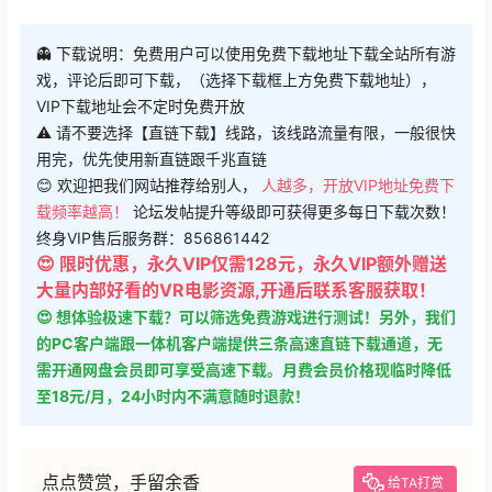
👻 下载说明：免费用户可以使用免费下载地址下载全站所有游
戏，评论后即可下载，（选择下载框上方免费下载地址），
VIP下载地址会不定时免费开放
⚠ 请不要选择【直链下载】线路，该线路流量有限，一般很快
用完，优先使用新直链跟千兆直链
😊 欢迎把我们网站推荐给别人，
人越多，开放VIP地址免费下
载频率越高！
论坛发帖提升等级即可获得更多每日下载次数！
终身VIP售后服务群：856861442
😍 限时优惠，永久VIP仅需128元，永久VIP额外赠送
大量内部好看的VR电影资源,开通后联系客服获取！
😍 想体验极速下载？可以筛选免费游戏进行测试！另外，我们
的PC客户端跟一体机客户端提供三条高速直链下载通道，无
需开通网盘会员即可享受高速下载。月费会员价格现临时降低
至18元/月，24小时内不满意随时退款！
点点赞赏，手留余香
给TA打赏