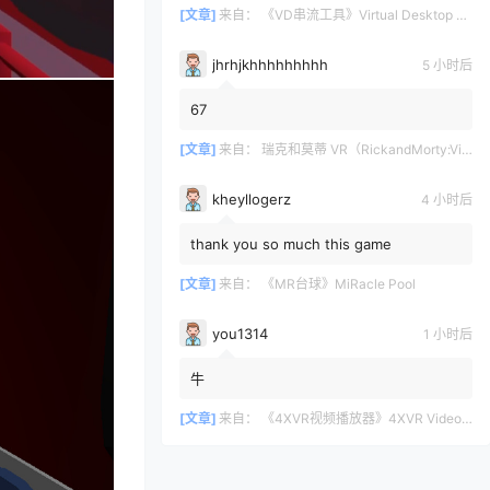
[文章]
来自：
《VD串流工具》Virtual Desktop 破解版
jhrhjkhhhhhhhhh
5 小时后
67
[文章]
来自：
瑞克和莫蒂 VR（RickandMorty:VirtualRick-ality）
kheyllogerz
4 小时后
thank you so much this game
[文章]
来自：
《MR台球》MiRacle Pool
you1314
1 小时后
牛
[文章]
来自：
《4XVR视频播放器》4XVR Video Player