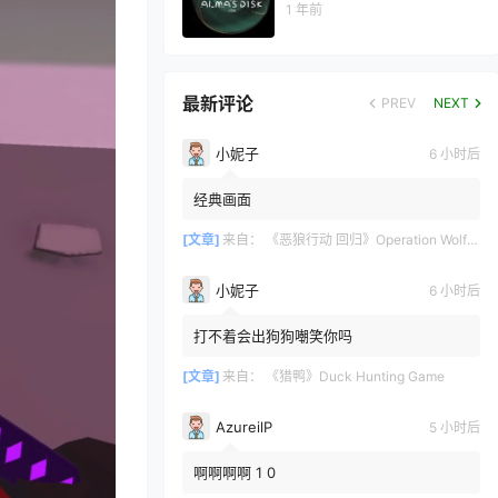
1 年前
最新评论
PREV
NEXT
小妮子
6 小时后
经典画面
[文章]
来自：
《恶狼行动 回归》Operation Wolf Returns: First Mission VR
小妮子
6 小时后
打不着会出狗狗嘲笑你吗
[文章]
来自：
《猎鸭》Duck Hunting Game
AzureilP
5 小时后
啊啊啊啊 1 0