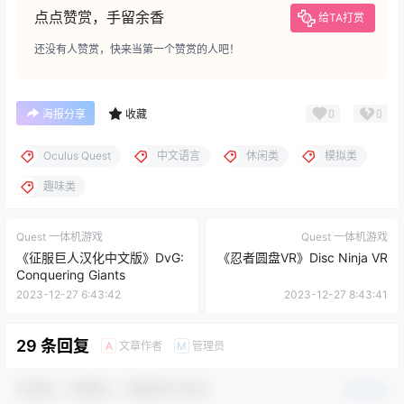
点点赞赏，手留余香
给TA打赏
还没有人赞赏，快来当第一个赞赏的人吧！
0
0
海报分享
收藏
Oculus Quest
中文语言
休闲类
模拟类
趣味类
Quest 一体机游戏
Quest 一体机游戏
《征服巨人汉化中文版》DvG:
《忍者圆盘VR》Disc Ninja VR
Conquering Giants
2023-12-27 6:43:42
2023-12-27 8:43:41
29 条回复
文章作者
管理员
A
M
欢迎您，新朋友，感谢参与互动！
确认修改