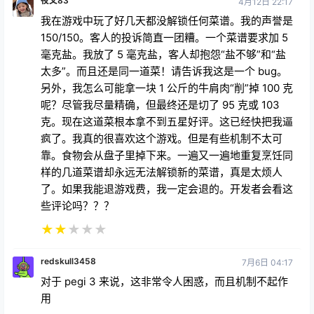
夜叉83
4月12日 22:17
我在游戏中玩了好几天都没解锁任何菜谱。我的声誉是
150/150。客人的投诉简直一团糟。一个菜谱要求加 5
毫克盐。我放了 5 毫克盐，客人却抱怨“盐不够”和“盐
太多”。而且还是同一道菜！请告诉我这是一个 bug。
另外，我怎么可能拿一块 1 公斤的牛肩肉“削”掉 100 克
呢？尽管我尽量精确，但最终还是切了 95 克或 103
克。现在这道菜根本拿不到五星好评。这已经快把我逼
疯了。我真的很喜欢这个游戏。但是有些机制不太可
靠。食物会从盘子里掉下来。一遍又一遍地重复烹饪同
样的几道菜谱却永远无法解锁新的菜谱，真是太烦人
了。如果我能退游戏费，我一定会退的。开发者会看这
些评论吗？？？
★
★
★
★
★
redskull3458
7月6日 04:17
对于 pegi 3 来说，这非常令人困惑，而且机制不起作
用