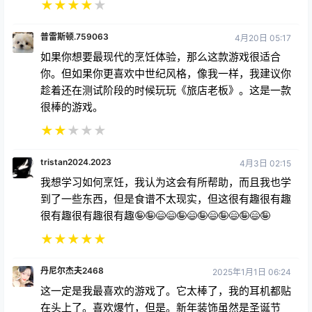
★
★
★
★
★
普雷斯顿.759063
4月20日 05:17
如果你想要最现代的烹饪体验，那么这款游戏很适合
你。但如果你更喜欢中世纪风格，像我一样，我建议你
趁着还在测试阶段的时候玩玩《旅店老板》。这是一款
很棒的游戏。
★
★
★
★
★
tristan2024.2023
4月3日 02:15
我想学习如何烹饪，我认为这会有所帮助，而且我也学
到了一些东西，但是食谱不太现实，但这很有趣很有趣
很有趣很有趣很有趣🤪🤪😄😄🤪😄🤪😄🤪😄🤪😄🤪
★
★
★
★
★
丹尼尔杰夫2468
2025年1月1日 06:24
这一定是我最喜欢的游戏了。它太棒了，我的耳机都贴
在头上了。喜欢爆竹，但是。新年装饰虽然是圣诞节