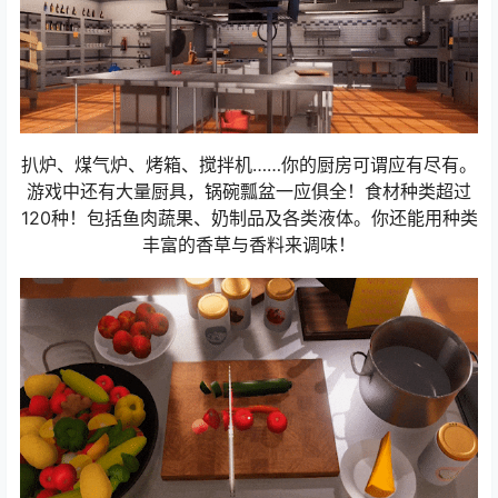
扒炉、煤气炉、烤箱、搅拌机……你的厨房可谓应有尽有。
游戏中还有大量厨具，锅碗瓢盆一应俱全！食材种类超过
120种！包括鱼肉蔬果、奶制品及各类液体。你还能用种类
丰富的香草与香料来调味！