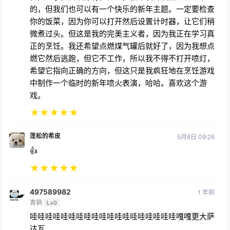
的，但我们也可以有一个快乐的新年主题。一定要检查
你的饭菜，因为你可以打开然后设置计时器，让它们稍
微煮过头。但这是我的完美主义者，因为我正在学习真
正的烹饪。我还希望点燃煤气罐后就好了，因为我想点
燃它然后逃跑，但它不工作，所以我不得不打开喷灯，
希望它指向正确的方向，但这只是我疯狂地在烹饪游戏
中制作一个临时的新年喷火表演，哈哈。喜欢这个游
戏。
★
★
★
★
★
蓬松的希皮
5月8日 09:26
👍
★
★
★
★
★
497589982
1 年前
青铜
Lv0
哇哇哇哇哇哇哇哇哇哇哇哇哇哇哇哇哇哇哇嘎嘎更大萨
达瓦