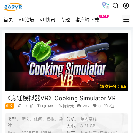
Hot
首页
VR论坛
VR快讯
专题
客户端下载
Quest
游戏评分：8.6
《烹饪模拟器VR》Cooking Simulator VR
中文
1 年前
Quest 一体机游戏
282
0
推广
类型：
厨房、休闲、模拟、趣
联机：
单人离线
味
大小：
3.21 GB
版本：
2025年5月28日
语言：
多国语言 (包含中文)