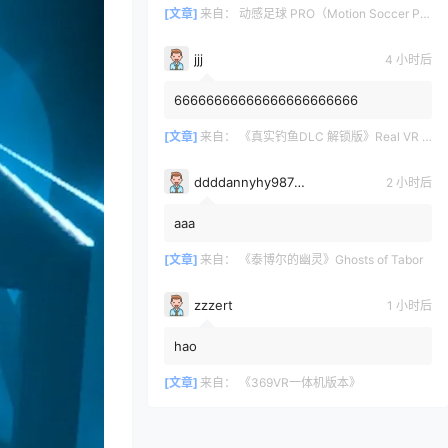
[文章]
来自：
动感足球 PRO（Motion Soccer PRO）
jjj
4 小时后
66666666666666666666666
[文章]
来自：
《真实钓鱼DLC 解锁版》Real VR Fishing DLC
ddddannyhy987878
2 小时后
aaa
[文章]
来自：
《泰博尔的幽灵》Ghosts of Tabor
zzzert
1 小时后
hao
[文章]
来自：
《369VR一体机版本》