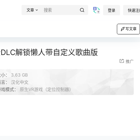
文章
登录
快速注
写文章
》全DLC解锁懒人带自定义歌曲版
推广
大小：
3.63 GB
语言：
汉化中文
游戏模式：
原生VR游戏（定位控制器）