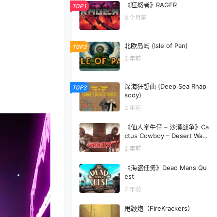
《狂怒者》RAGER
TOP1
9 个月前
北欧岛屿 (Isle of Pan)
TOP2
2 年前
深海狂想曲 (Deep Sea Rhap
TOP3
sody)
2 年前
《仙人掌牛仔 – 沙漠战争》Ca
ctus Cowboy – Desert Warf
are
2 年前
《海盗任务》Dead Mans Qu
est
2 年前
甩鞭炮（FireKrackers）