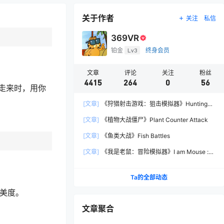
关于作者
关注
私信
369VR
铂金
Lv3
终身会员
文章
评论
关注
粉丝
4415
264
0
56
走来时，用你
[文章]
《狩猎射击游戏：狙击模拟器》Hunting
Shooter: Sniper Simulator
[文章]
《植物大战僵尸》Plant Counter Attack
[文章]
《鱼类大战》Fish Battles
[文章]
《我是老鼠：冒险模拟器》I am Mouse :
Adventure Simulator
Ta的全部动态
完美度。
文章聚合