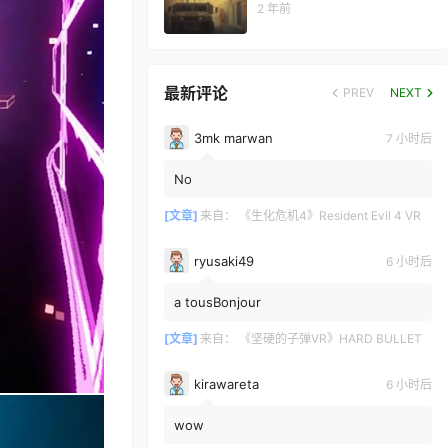
2 年前
最新评论
PREV
NEXT
3mk marwan
7 小时后
No
[文章]
来自：
《生化危机4》Resident Evil 4 VR
ryusaki49
6 小时后
a tousBonjour
[文章]
来自：
《坚硬的子弹VR》HARD BULLET
kirawareta
6 小时后
wow