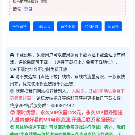
您当前的等级为
游客
请先
登录
千兆直链
百度网盘
直链下载
123网盘
新直链
👻 下载说明：免费用户可以使用免费下载地址下载全站所有游
戏，评论后即可下载，（选择下载框上方免费下载地址），
VIP下载地址会不定时免费开放
⚠ 请不要选择【直链下载】线路，该线路流量有限，一般很快
用完，优先使用新直链跟千兆直链
😊 欢迎把我们网站推荐给别人，
人越多，开放VIP地址免费下
载频率越高！
论坛发帖提升等级即可获得更多每日下载次数！
终身VIP售后服务群：856861442
😍 限时优惠，永久VIP仅需128元，永久VIP额外赠送
大量内部好看的VR电影资源,开通后联系客服获取！
😍 想体验极速下载？可以筛选免费游戏进行测试！另外，我们
的PC客户端跟一体机客户端提供三条高速直链下载通道，无