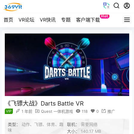
Hot
首页
VR论坛
VR快讯
专题
客户端下载
Quest
《飞镖大战》Darts Battle VR
VIP
1 年前
Quest 一体机游戏
118
0
推广
类型：
动作、飞镖、体育、趣
联机：
需要网络
味
大小：
140.17 MB