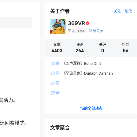
关于作者
关注
私信
369VR
铂金
Lv3
终身会员
文章
评论
关注
粉丝
4403
264
0
56
[文章]
《回声漂移》Echo Drift
[文章]
《罕见景象》Durlabh Darshan
[文章]
[文章]
充满活力。
Ta的全部动态
界巡回赛模式。
文章聚合