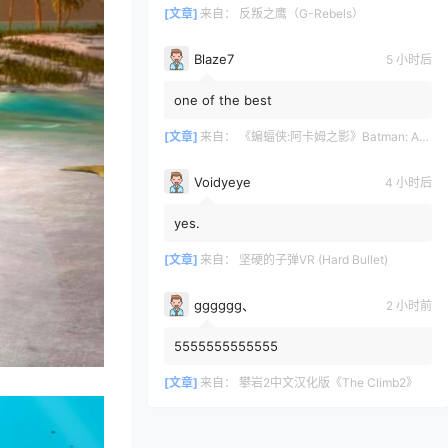
[文章]
来自：
反叛之鹰（G-Rebels）
Blaze7
5 小时后
one of the best
[文章]
来自：
《蝙蝠侠:阿卡姆之影》Batman: Arkham Shadow
Voidyeye
4 小时后
yes.
[文章]
来自：
坚硬的子弹VR (Hard Bullet)
gggggg、
2 小时前
5555555555555
[文章]
来自：
攀岩2中文汉化版《The Climb2》