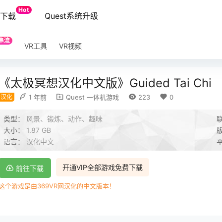
Hot
端下载
Quest系统升级
串流
VR工具
VR视频
《太极冥想汉化中文版》Guided Tai Chi
汉化
1 年前
Quest 一体机游戏
223
0
类型：
风景、锻炼、动作、趣味
大小：
1.87 GB
语言：
汉化中文
开通VIP全部游戏免费下载
前往下载
这个游戏是由369VR网汉化的中文版本！