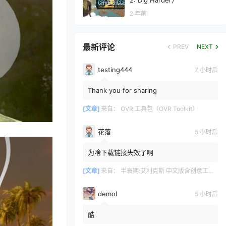
2: Dig Harder）
2 年前
最新评论
PREV
NEXT
testing444
7 小时后
Thank you for sharing
[文章]
来自：
OVR 工具包（OVR Toolkit）
花落
5 小时后
为啥下载链接失效了啊
[文章]
来自：
半衰期:艾利克斯 中文版含创意工坊地图（Half-Life: Alyx）
demol
5 小时后
酷